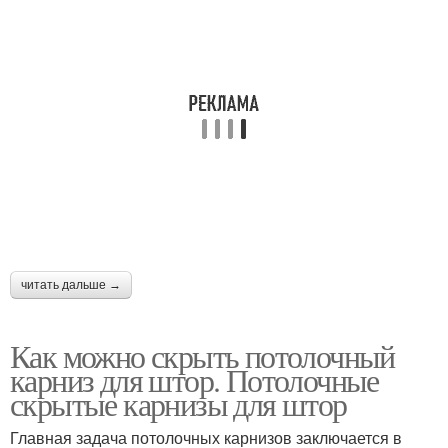
Плинтус к натяжному
Плинтус на натяжные
потолку
потолки
Плинтус к плитке
Плинтус на обои
Плинтус в углах
Плинтус на кривые
читать дальше →
Как можно скрыть потолочный
карниз для штор. Потолочные
скрытые карнизы для штор
Главная задача потолочных карнизов заключается в