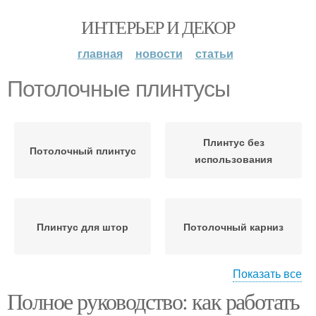
ИНТЕРЬЕР И ДЕКОР
главная
новости
статьи
Потолочные плинтусы
Плинтус без
Потолочный плинтус
использования
Плинтус для штор
Потолочный карниз
Показать все
Полное руководство: как работать
Плинтус перед
Карниз за плинтус
карнизом