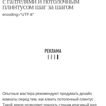
с галтелями и потолочным
плинтусом шаг за шагом
encoding="UTF-8"
Потолочное основание
Потолочная вставка
Плинтус для натяжного
Узкий плинтус
потолка
Плинтус для скрытого
Широкий плинтус
освещения
Опытные мастера рекомендуют продумать дизайн
Плинтусы для
Гибкий плинтус
комнаты перед тем, как клеить потолочный плинтус .
натяжного потолка
Такой декор позволяет придать стенам красивый вид,