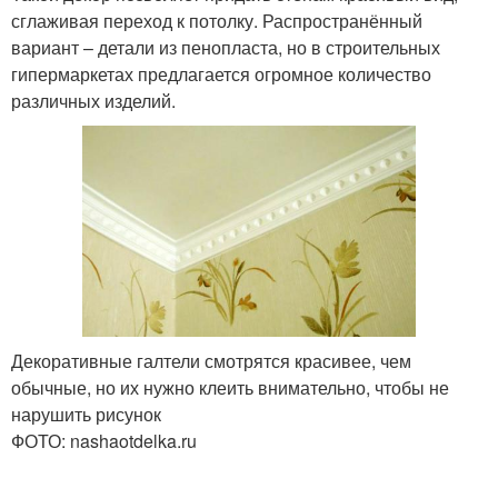
сглаживая переход к потолку. Распространённый
вариант – детали из пенопласта, но в строительных
Плинтусы для натяжных
Плинтус для натяжных
гипермаркетах предлагается огромное количество
потолков
потолков
различных изделий.
Пенопластовый
Напольные плинтусы
плинтус
Плинтус в домашних
Напольный плинтус
условиях
Декоративные галтели смотрятся красивее, чем
обычные, но их нужно клеить внимательно, чтобы не
нарушить рисунок
ФОТО: nashaotdelka.ru
Плинтус с стуслом
Плинтус без стусла