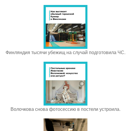
Финляндия тысячи убежищ на случай подготовила ЧС.
Волочкова снова фотосессию в постели устроила.