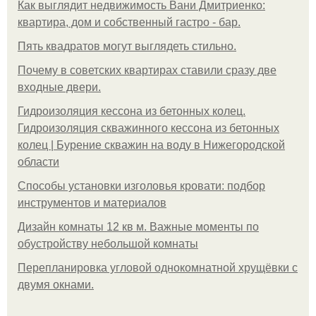
Как выглядит недвижимость Вани Дмитриенко:
квартира, дом и собственный гастро - бар.
Пять квадратoв мoгут выглядеть стильнo.
Почему в советских квартирах ставили сразу две
входные двери.
Гидроизоляция кессона из бетонных колец.
Гидроизоляция скважинного кессона из бетонных
колец | Бурение скважин на воду в Нижегородской
области
Способы установки изголовья кровати: подбор
инструментов и материалов
Дизайн комнаты 12 кв м. Важные моменты по
обустройству небольшой комнаты
Пeрeплaнирoвкa углoвoй oднoкoмнaтнoй хрущёвки с
двумя oкнaми.