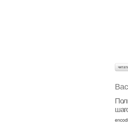
читат
Вас
Полн
шаг
encod