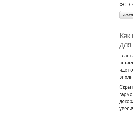
ФОТО:
читат
Как
для
Главн
встае
идет 
вполн
Скрыт
гармо
декор
увели