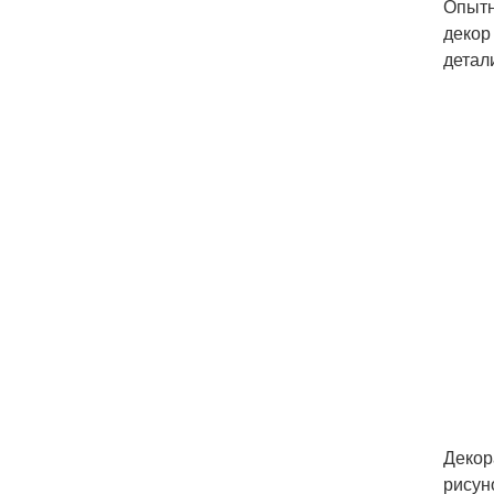
Опытн
декор
детал
Декор
рисун