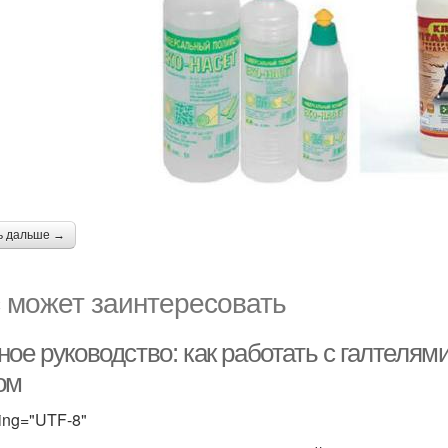
ь дальше →
 может заинтересовать
ое руководство: как работать с галтелям
ом
ing="UTF-8"