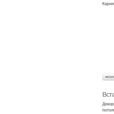
Карни
читат
Вст
Декор
потол