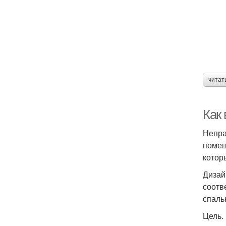
читат
Как 
Непра
помещ
котор
Дизай
соотв
спаль
Цель.