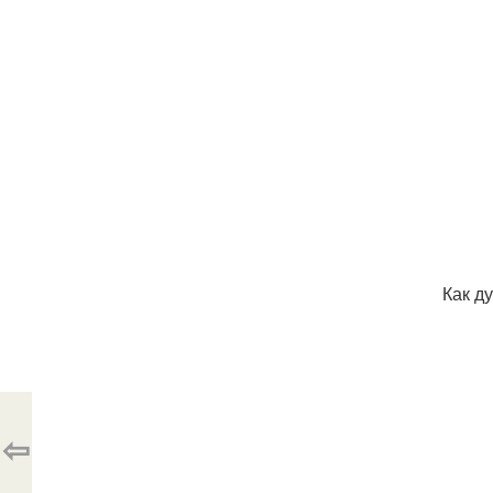
Как ду
⇦