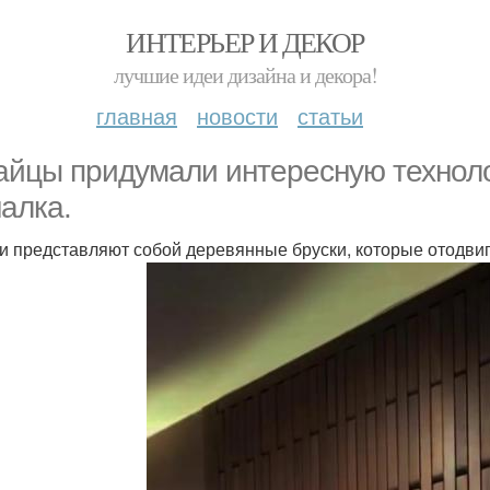
ИНТЕРЬЕР И ДЕКОР
лучшие идеи дизайна и декора!
главная
новости
статьи
айцы придумали интересную техноло
алка.
и представляют собой деревянные бруски, которые отодвиг