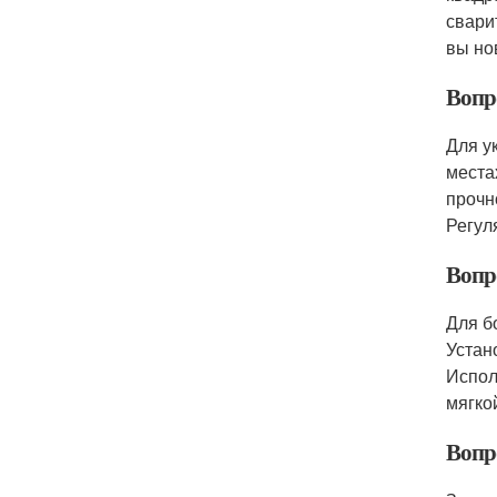
свари
вы но
Вопр
Для у
места
прочн
Регул
Вопр
Для б
Устан
Испол
мягко
Вопр