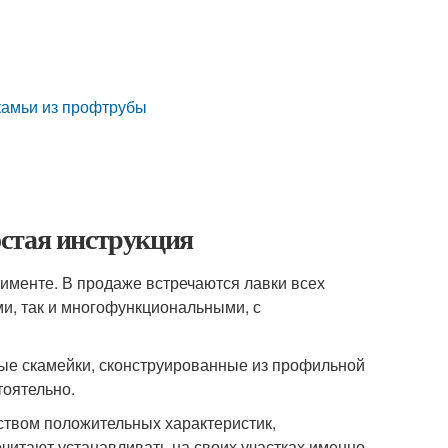
камьи из профтрубы
стая инструкция
именте. В продаже встречаются лавки всех
и, так и многофункциональными, с
ые скамейки, сконструированные из профильной
тоятельно.
твом положительных характеристик,
читают устанавливать на своих участках именно