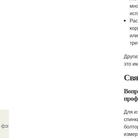
мно
исп
Рас
кор
или
тре
Други
это и
Свя
Вопр
проф
Для и
спинк
⇦
болто
измер