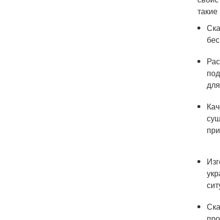
такие
Ска
бес
Рас
под
для
Кач
сущ
при
Изг
укр
сит
Ска
про