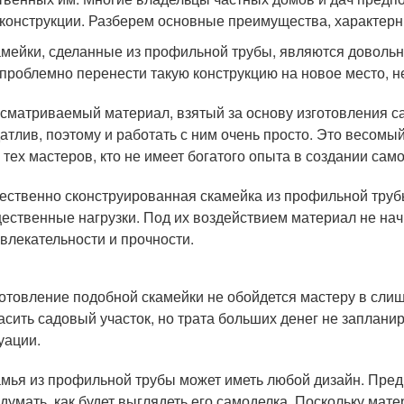
 конструкции. Разберем основные преимущества, характерн
мейки, сделанные из профильной трубы, являются довольн
проблемно перенести такую конструкцию на новое место, н
сматриваемый материал, взятый за основу изготовления са
атлив, поэтому и работать с ним очень просто. Это весомый
 тех мастеров, кто не имеет богатого опыта в создании сам
ественно сконструированная скамейка из профильной тру
ественные нагрузки. Под их воздействием материал не на
влекательности и прочности.
отовление подобной скамейки не обойдется мастеру в сли
асить садовый участок, но трата больших денег не заплани
уации.
мья из профильной трубы может иметь любой дизайн. Пред
думать, как будет выглядеть его самоделка. Поскольку ма