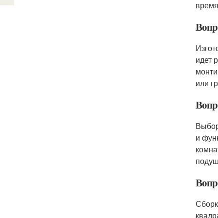
время
Вопр
Изгот
идет 
монти
или г
Вопр
Выбор
и фун
комна
подуш
Вопр
Сборк
квадр