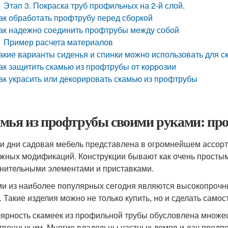
Этап 3. Покраска труб профильных на 2-й слой.
ак обработать профтрубу перед сборкой
ак надежно соединить профтрубы между собой
Пример расчета материалов
акие варианты сиденья и спинки можно использовать для с
ак защитить скамью из профтрубы от коррозии
ак украсить или декорировать скамью из профтрубы
мья из профтрубы своими руками: про
и дни садовая мебель представлена в огромнейшем ассорт
жных модификаций. Конструкции бывают как очень простым
нительными элементами и приставками.
и из наиболее популярных сегодня являются высокопрочн
. Такие изделия можно не только купить, но и сделать самос
ярность скамеек из профильной трубы обусловлена множес
твенных им. Многие владельцы частных домов и дач предпо