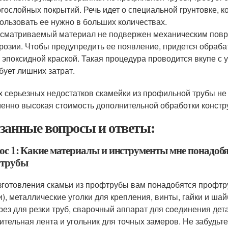
гослойных покрытий. Речь идет о специальной грунтовке, к
ользовать ее нужно в больших количествах.
сматриваемый материал не подвержен механическим повр
розии. Чтобы предупредить ее появление, придется обраб
 эпоксидной краской. Такая процедура проводится вкупе с
бует лишних затрат.
х серьезных недостатков скамейки из профильной трубы не 
менно высокая стоимость дополнительной обработки констр
занные вопросы и ответы:
ос 1: Какие материалы и инструменты мне понадобят
трубы
зготовления скамьи из профтрубы вам понадобятся профтру
и), металлические уголки для крепления, винты, гайки и ш
рез для резки труб, сварочный аппарат для соединения дета
ительная лента и угольник для точных замеров. Не забудьт