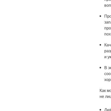
воп
Про
зап
про
пох
Кач
раз
и у
В э
соо
хор
Как м
не ли
Люб