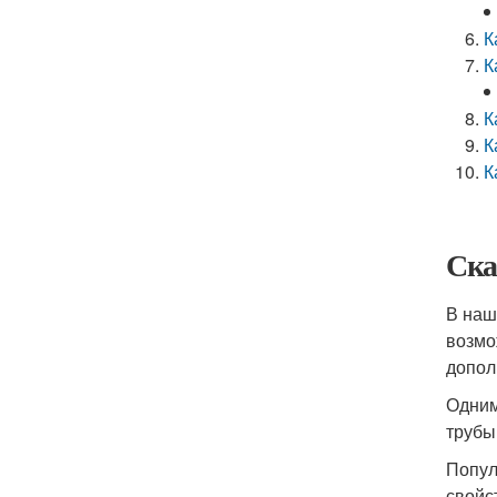
К
К
К
К
К
Ска
В наш
возмо
допол
Одним
трубы
Попул
свойс