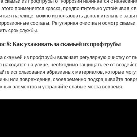
а скамьи из профтрубы от коррозии начинается с нанесения
 этого применяется краска, предпочтительно устойчивая к в
иться на улице, можно использовать дополнительные защитн
оррозионные составы. Регулярная очистка и осмотр скамьи
ить срок службы.
ос 8: Как ухаживать за скамьей из профтрубы
за скамьей из профтрубы включает регулярную очистку от п
я находится на улице, необходимо защищать ее от воздейст
айте использования абразивных материалов, которые могу
ины или повреждения, своевременно подкрашивайте повре
жных элементов и устраняйте слабые места вовремя.