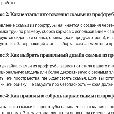
 работы.
ос 2: Какие этапы изготовления скамьи из профтру
овление скамьи из профтрубы начинается с создания черте
резка труб по размеру, сборка каркаса с использованием св
руются сиденье и спинка, обивка (если предусмотрена), и н
рунтовка. Завершающий этап — сборка всех элементов и пр
ос 3: Как выбрать правильный дизайн скамьи из п
 дизайна скамьи из профтрубы зависит от стиля вашего ин
кциональную модель или более декоративную с резными э
ты или пространства, где будет стоять скамья. Если вы хот
ки или обивку. Не забудьте про безопасность — края должн
ос 4: Как правильно собрать каркас скамьи из про
а каркаса скамьи из профтрубы начинается с создания осн
атная рама. Затем устанавливаются опоры для сиденья и с