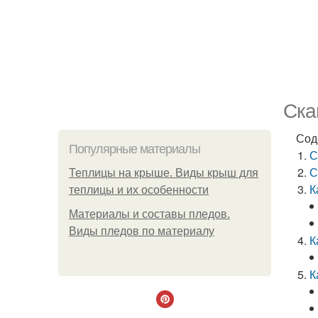
Ска
Сод
Популярные материалы
С
С
Теплицы на крыше. Виды крыш для
К
теплицы и их особенности
Материалы и составы пледов.
Виды пледов по материалу
К
К