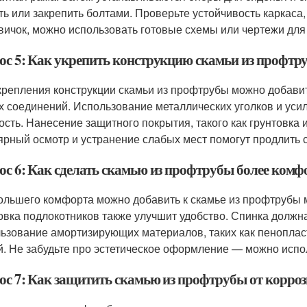
ть или закрепить болтами. Проверьте устойчивость каркаса
вичок, можно использовать готовые схемы или чертежи для 
ос 5: Как укрепить конструкцию скамьи из профтр
крепления конструкции скамьи из профтрубы можно добави
х соединений. Использование металлических уголков и ус
ость. Нанесение защитного покрытия, такого как грунтовка и
ярный осмотр и устранение слабых мест помогут продлить 
ос 6: Как сделать скамью из профтрубы более ком
ольшего комфорта можно добавить к скамье из профтрубы мя
овка подлокотников также улучшит удобство. Спинка должн
ьзование амортизирующих материалов, таких как пенопласт
й. Не забудьте про эстетическое оформление — можно испол
ос 7: Как защитить скамью из профтрубы от корро