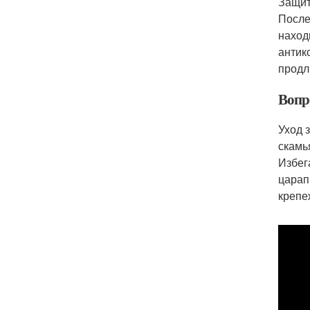
Защит
После
наход
антик
продл
Вопр
Уход 
скамь
Избег
царап
крепе