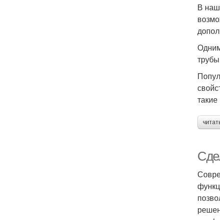
В наш
возмо
допол
Одним
трубы
Попул
свойс
такие
читат
Сде
Совре
функц
позво
решен