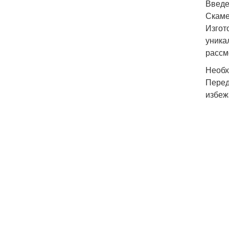
Введ
Скаме
Изгот
уника
рассм
Необх
Перед
избеж