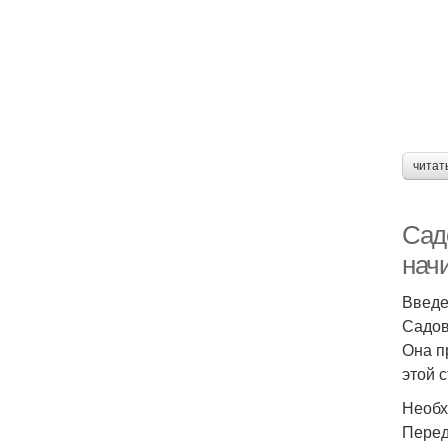
читат
Сад
нач
Введ
Садов
Она п
этой 
Необх
Перед