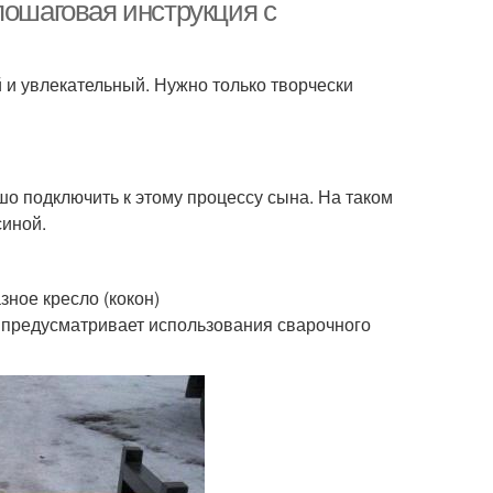
пошаговая инструкция с
 и увлекательный. Нужно только творчески
л из профильной
Полка из профильной
трубы
трубы
с из профильной
шо подключить к этому процессу сына. На таком
трубы
синой.
ное кресло (кокон)
 предусматривает использования сварочного