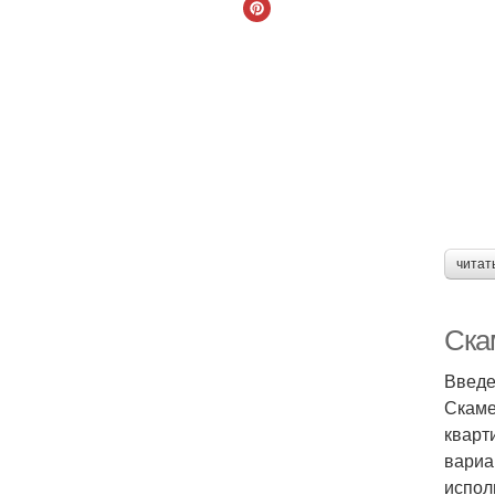
читат
Ска
Введ
Скаме
кварт
вариа
испол