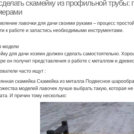
трубы
 сделать скамейку из профильной трубы: 
мерами
овление лавочки для дачи своими руками – процесс простой
Чертежи из
Стол из профильной
Сту
ти к работе и запастись необходимыми инструментами.
профильной трубы
трубы
 модели
бели из профильной
Наве
йку для дачи хозяин должен сделать самостоятельно. Хоро
Трубы для мебели
трубы
ре он получит представления о работе с металлом и древе
ователи часто ищут :
янная скамейка Скамейка из металла Подвесное шарообраз
ожества моделей лавочек лучше выбрать такую, которая не
ата. И причин тому несколько: