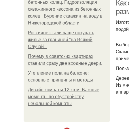
Как
бетонных колец. Гидроизоляция
скважинного кессона из бетонных
раз
колец | Бурение скважин на воду в
Изгот
Нижегородской области
подой
Россияне стали чаще покупать
жильё за границей "на Всякий
Выбор
Случай".
Ме
Скаме
Почему в советских квартирах
приме
ставили сразу две входные двери.
Польз
Утепление пола на балконе:
Дерев
основные принципы и методы
Из мн
Дизайн комнаты 12 кв м. Важные
аппар
моменты по обустройству
небольшой комнаты