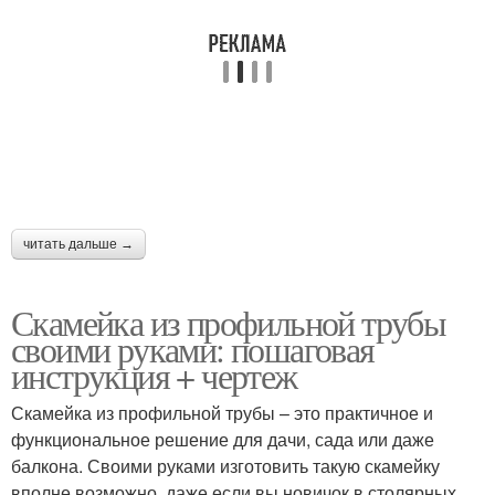
Трубы от ржавления
Труба от ржавчины
Скамейки для большего
Скамейка от коррозии
комфорта
читать дальше →
Скамейка из профильной трубы
Лавочка из профильной
своими руками: пошаговая
Самодельная скамейка
трубы
инструкция + чертеж
Скамейка из профильной трубы – это практичное и
функциональное решение для дачи, сада или даже
Скамейки из дерева
Скамейка из профиля
балкона. Своими руками изготовить такую скамейку
вполне возможно, даже если вы новичок в столярных