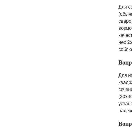
Для с
(обыч
сваро
возмо
качес
необх
соблю
Вопр
Для и
квадр
сечен
(20x4
устан
надеж
Вопр