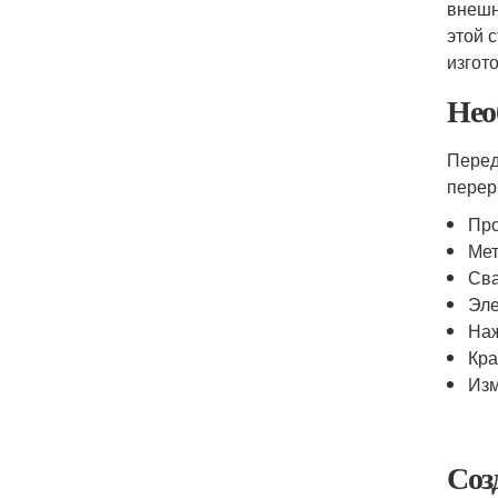
внешн
этой 
изгот
Нео
Перед
перер
Про
Мет
Сва
Эле
Наж
Кра
Изм
Соз