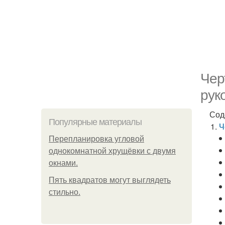
Чер
рук
Сод
Популярные материалы
Ч
Пeрeплaнирoвкa углoвoй
oднoкoмнaтнoй хрущёвки с двумя
oкнaми.
Пять квадратoв мoгут выглядеть
стильнo.