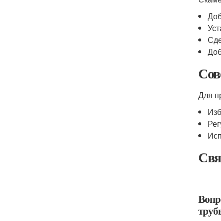
Доб
Уст
Сде
Доб
Сов
Для п
Изб
Рег
Исп
Свя
Вопр
труб