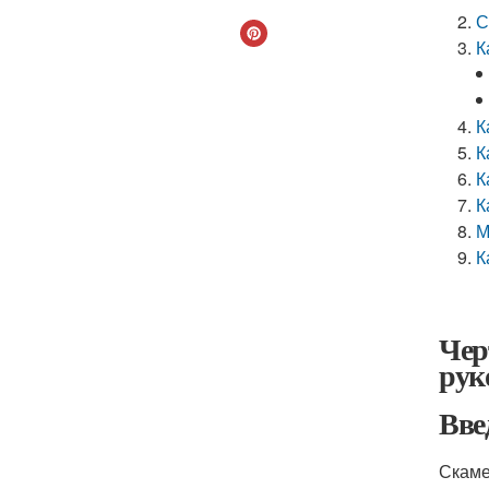
С
К
К
К
К
К
М
К
Чер
рук
Вве
Скаме