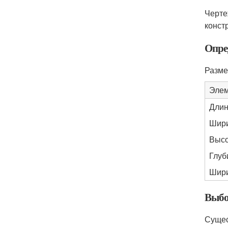
Черте
конст
Опре
Разме
Эле
Длин
Шири
Высо
Глуб
Шири
Выбо
Сущес