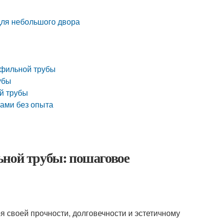
для небольшого двора
офильной трубы
убы
й трубы
ками без опыта
ьной трубы: пошаговое
 своей прочности, долговечности и эстетичному