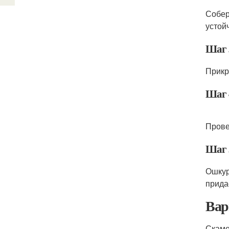
Собер
устой
Шаг 
Прикр
Шаг 
Прове
Шаг 
Ошкур
прида
Вар
Скаме