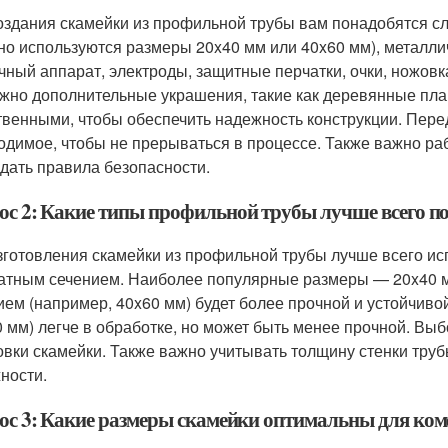
оздания скамейки из профильной трубы вам понадобятся 
но используются размеры 20x40 мм или 40x60 мм), металли
чный аппарат, электроды, защитные перчатки, очки, ножовк
жно дополнительные украшения, такие как деревянные пла
твенными, чтобы обеспечить надежность конструкции. Перед 
одимое, чтобы не прерываться в процессе. Также важно р
дать правила безопасности.
ос 2: Какие типы профильной трубы лучше всего по
зготовления скамейки из профильной трубы лучше всего ис
атным сечением. Наиболее популярные размеры — 20x40 мм
ием (например, 40x60 мм) будет более прочной и устойчиво
0 мм) легче в обработке, но может быть менее прочной. Выб
овки скамейки. Также важно учитывать толщину стенки тру
ности.
ос 3: Какие размеры скамейки оптимальны для ком