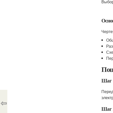
Выбор
Осно
Черте
Общ
Раз
Схе
Пер
Пош
Шаг 
Перед
элект
⇦
Шаг 