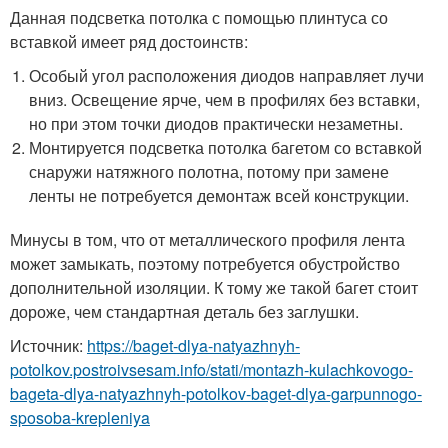
Данная подсветка потолка с помощью плинтуса со
вставкой имеет ряд достоинств:
Особый угол расположения диодов направляет лучи
вниз. Освещение ярче, чем в профилях без вставки,
но при этом точки диодов практически незаметны.
Монтируется подсветка потолка багетом со вставкой
снаружи натяжного полотна, потому при замене
ленты не потребуется демонтаж всей конструкции.
Минусы в том, что от металлического профиля лента
может замыкать, поэтому потребуется обустройство
дополнительной изоляции. К тому же такой багет стоит
дороже, чем стандартная деталь без заглушки.
Источник:
https://baget-dlya-natyazhnyh-
potolkov.postroivsesam.info/stati/montazh-kulachkovogo-
bageta-dlya-natyazhnyh-potolkov-baget-dlya-garpunnogo-
sposoba-krepleniya