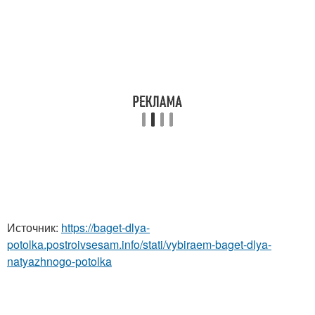
Источник:
https://baget-dlya-
potolka.postroivsesam.info/stati/vybiraem-baget-dlya-
natyazhnogo-potolka