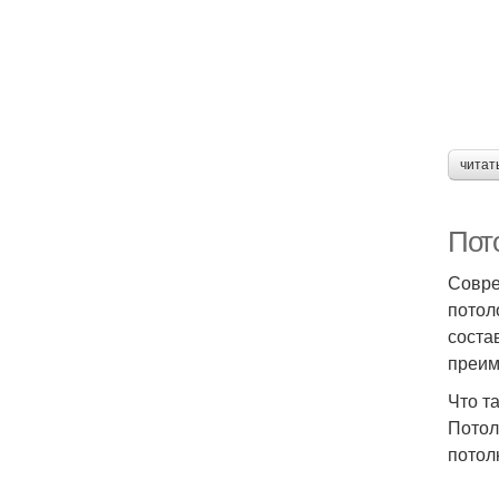
По
Пл
читат
Пот
По
Совре
потол
соста
преим
Что т
Потол
потол