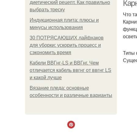
Кар
диетический рецепт. Как правильно
выбрать треску
Что т
Индукционная плита: плюсы и
Карни
минусы использования
функц
освет
30 ПОТРЯСАЮЩИХ лайфхаков
для уборки: ускорить процесс и
Типы 
сэкономить время
П
Сущес
Кабели ВВГнг-LS и ВВГнг. Чем
отличается кабель ввгнг от ввгнг LS
и какой лучше
Ка
Вязание пледа: основные
особенности и различные варианты
Ак