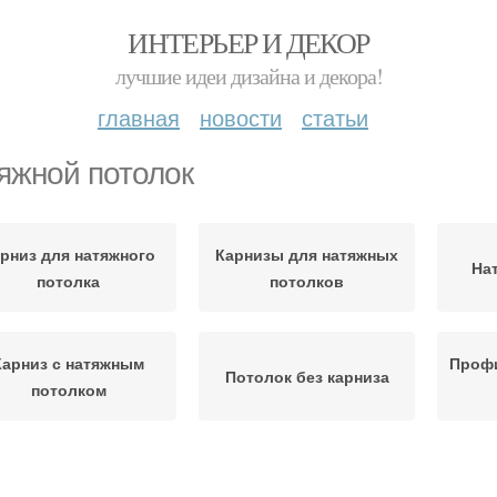
ИНТЕРЬЕР И ДЕКОР
лучшие идеи дизайна и декора!
главная
новости
статьи
яжной потолок
рниз для натяжного
Карнизы для натяжных
На
потолка
потолков
Карниз с натяжным
Профи
Потолок без карниза
потолком
рнизы для натяжного
Крепление для
Карн