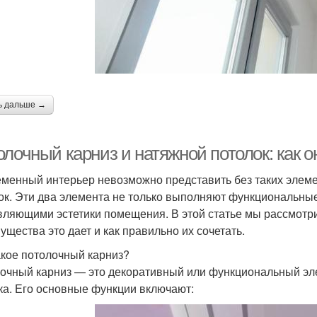
толок с подсветкой
Потолок к гипсокартону
От
анка для натяжного
Расстояние между
П
потолка
натяжным потолком
ь дальше →
олочный карниз и натяжной потолок: как 
толок в потолочном
Потолок к газобетону
багете
менный интерьер невозможно представить без таких элемен
ок. Эти два элемента не только выполняют функциональные
вляющими эстетики помещения. В этой статье мы рассмотрим
Потолки из
Ниши для натяжной
Ниш
ущества это дает и как правильно их сочетать.
гипсокартона
системы
акое потолочный карниз?
очный карниз — это декоративный или функциональный эле
ка. Его основные функции включают:
Багет для натяжных
Баг
Теневой потолок
потолков