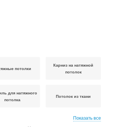
Карниз на натяжной
тяжные потолки
потолок
ль для натяжного
Потолок из ткани
потолка
Показать все
из под натяжной
Шторы из потолка