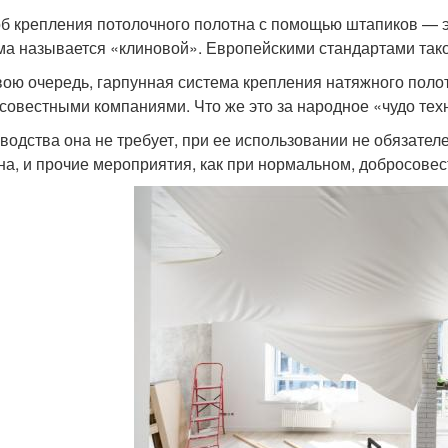
б крепления потолочного полотна с помощью штапиков — э
ма называется «клиновой». Европейскими стандартами тако
свою очередь, гарпунная система крепления натяжного поло
совестными компаниями. Что же это за народное «чудо те
водства она не требует, при ее использовании не обязателе
на, и прочие мероприятия, как при нормальном, добросовес