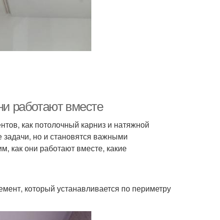
ступ от потолка
Потолок к потолку
Дюбель для натяжного
отолок к стене
потолка
они работают вместе
Потолок из
Полосы в потолок
гипсокартона
тов, как потолочный карниз и натяжной
 задачи, но и становятся важными
, как они работают вместе, какие
а для натяжного
Профили для натяжных
потолка
потолков
мент, который устанавливается по периметру
ет для натяжного
Ниши в натяжном
потолка
потолке