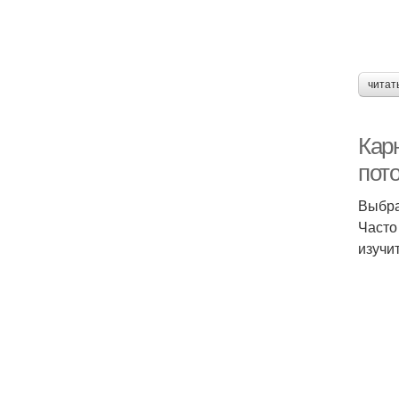
читат
Кар
пот
Выбра
Часто
изучи