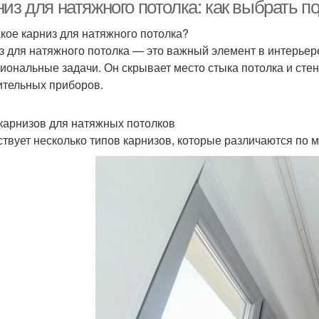
потолка
натяжного потолка
низ для натяжного потолка: как выбрать 
акое карниз для натяжного потолка?
з для натяжного потолка — это важный элемент в интерьере
Потолок с потолочным
Кар
Потолок с нишей
иональные задачи. Он скрывает место стыка потолка и стен
карнизом
ительных приборов.
карнизов для натяжных потолков
Карниз для натяжных
Што
отолок с карнизом
твует несколько типов карнизов, которые различаются по м
потолков
рнизы при натяжных
Натяжные системы
По
потолках
устические потолки
Потолки из ткани
Тк