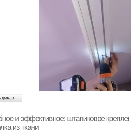
Потолки до или
Потолок по стене
Пот
ь дальше →
бное и эффективное: штапиковое креплен
лка из ткани