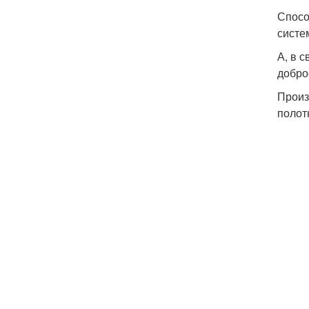
Спосо
систе
А, в 
добро
Произ
полот