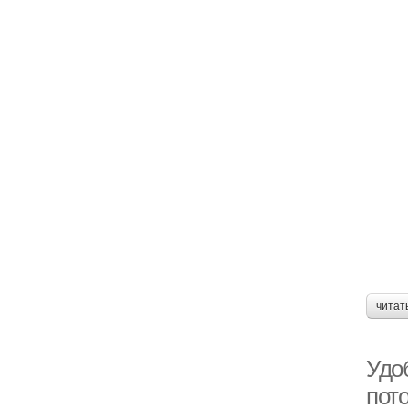
читат
Удо
пото