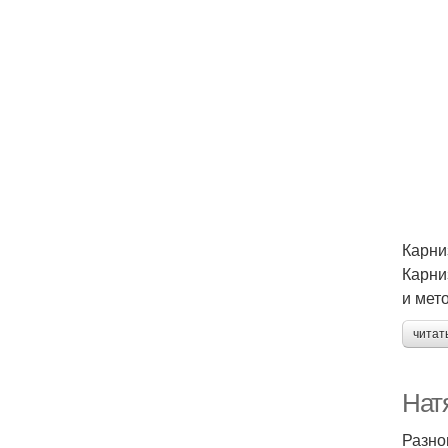
Карни
Карни
и мет
читат
Нат
Разно