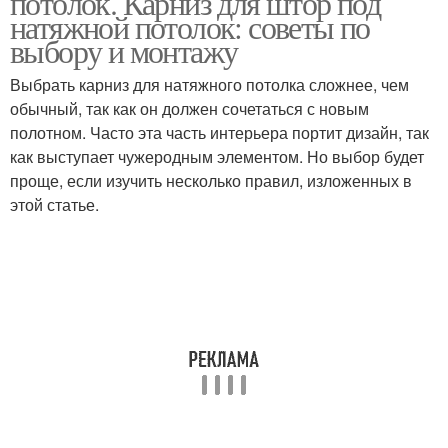
потолок. Карниз для штор под
натяжной потолок: советы по
выбору и монтажу
Карнизы для натяжных
Крепление для
Выбрать карниз для натяжного потолка сложнее, чем
потолков
натяжного потолка
обычный, так как он должен сочетаться с новым
полотном. Часто эта часть интерьера портит дизайн, так
как выступает чужеродным элементом. Но выбор будет
проще, если изучить несколько правил, изложенных в
Декоративный карниз
Потолочный карниз
этой статье.
Шторы из потолка
Натяжной потолок
Скрытый карниз
Потолок с нишей