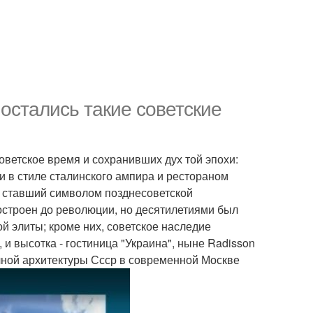
 остались такие советские
оветское время и сохранивших дух той эпохи:
и в стиле сталинского ампира и рестораном
 и ставший символом позднесоветской
построен до революции, но десятилетиями был
й элиты; кроме них, советское наследие
 и высотка - гостиница "Украина", ныне Radisson
чной архитектуры Ссср в современной Москве