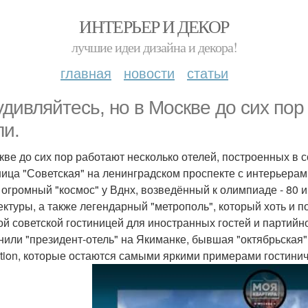
ИНТЕРЬЕР И ДЕКОР
лучшие идеи дизайна и декора!
главная
новости
статьи
удивляйтесь, но в Москве до сих пор
ли.
кве до сих пор работают несколько отелей, построенных в с
ница "Советская" на ленинградском проспекте с интерьерам
, огромный "космос" у Вднх, возведённый к олимпиаде - 80
ектуры, а также легендарный "метрополь", который хоть и 
ой советской гостиницей для иностранных гостей и партийно
нили "президент-отель" на Якиманке, бывшая "октябрьская",
ction, которые остаются самыми яркими примерами гостини