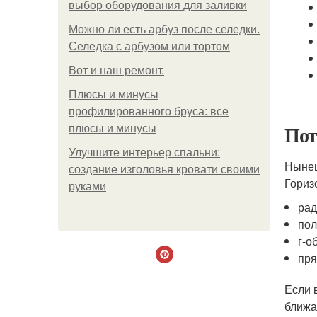
выбор оборудования для заливки
Можно ли есть арбуз после селедки.
Селедка с арбузом или тортом
Boт и наш ремoнт.
Плюсы и минусы
профилированного бруса: все
Пот
плюсы и минусы
Улучшите интерьер спальни:
Нынеш
создание изголовья кровати своими
Гориз
руками
рад
пол
г-о
пря
Если 
ближа