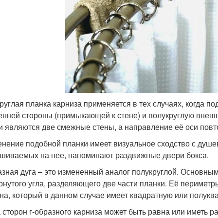
руглая планка карниза применяется в тех случаях, когда 
енней стороны (примыкающей к стене) и полукруглую внеш
и являются две смежные стены, а направление её оси повт
нение подобной планки имеет визуальное сходство с душев
шиваемых на нее, напоминают раздвижные двери бокса.
азная дуга – это измененный аналог полукруглой. Основны
рнутого угла, разделяющего две части планки. Её периметр
на, который в данном случае имеет квадратную или полукв
 сторон г-образного карниза может быть равна или иметь 