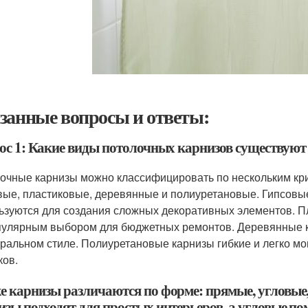
занные вопросы и ответы:
ос 1: Какие виды потолочных карнизов существуют 
очные карнизы можно классифицировать по нескольким кри
вые, пластиковые, деревянные и полиуретановые. Гипсовые
ьзуются для создания сложных декоративных элементов. Пл
пулярным выбором для бюджетных ремонтов. Деревянные к
уральном стиле. Полиуретановые карнизы гибкие и легко м
ков.
е карнизы различаются по форме: прямые, угловые
изы подходят для простых интерьеров, а угловые по