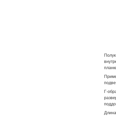
Полук
внутр
планк
Приме
подве
Г-обр
разве
поддо
Длина