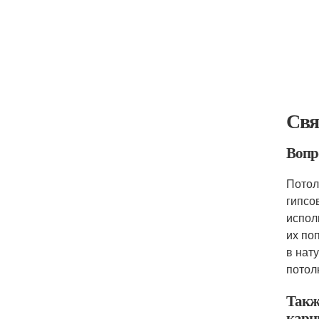
Свя
Вопр
Потол
гипсо
испол
их по
в нат
потол
Такж
карн