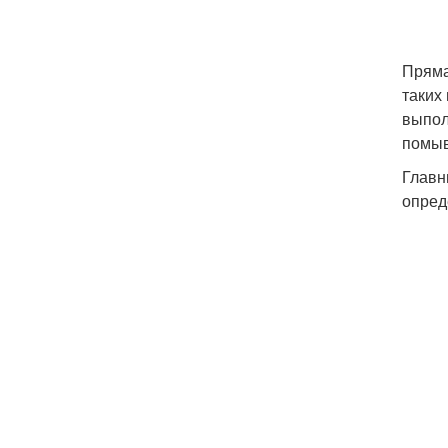
Пряма
таких
выпол
помыв
Главн
опред