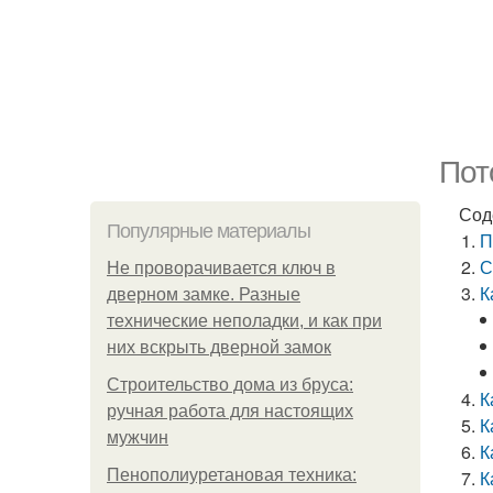
Пот
Сод
Популярные материалы
П
С
Не проворачивается ключ в
К
дверном замке. Разные
технические неполадки, и как при
них вскрыть дверной замок
Строительство дома из бруса:
К
ручная работа для настоящих
К
мужчин
К
Пенополиуретановая техника:
К