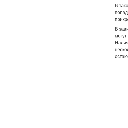
В так
попад
прикр
В зав
могут
Налич
неско
остаю