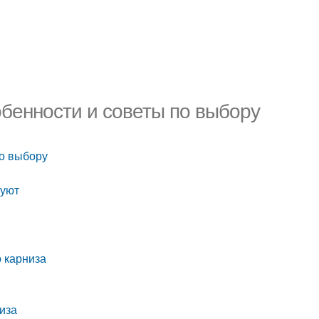
обенности и советы по выбору
по выбору
вуют
 карниза
иза