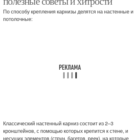
полезные советы и хитрости
По способу крепления карнизы делятся на настенные и
потолочные:
Тенденции в
Современный сад
планировке
Тенденции в
Современные
использовании
материалы
Современная кухня
Современные кухни
Классический настенный карниз состоит из 2–3
Тенденции в
кронштейнов, с помощью которых крепится к стене, и
оформлении
несущих элементов (струн, багетов, реек), на которые