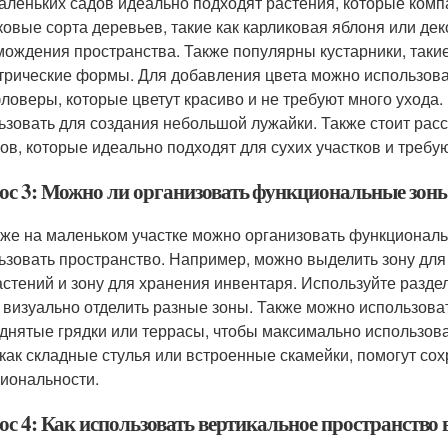
аленьких садов идеально подходят растения, которые комп
ковые сорта деревьев, такие как карликовая яблоня или де
мождения пространства. Также популярны кустарники, такие
трические формы. Для добавления цвета можно использовать
ловеры, которые цветут красиво и не требуют много ухода.
ьзовать для создания небольшой лужайки. Также стоит рас
сов, которые идеально подходят для сухих участков и требу
ос 3: Можно ли организовать функциональные зоны
аже на маленьком участке можно организовать функциональ
ьзовать пространство. Например, можно выделить зону для 
астений и зону для хранения инвентаря. Используйте раздел
 визуально отделить разные зоны. Также можно использоват
днятые грядки или террасы, чтобы максимально использова
 как складные стулья или встроенные скамейки, помогут со
иональности.
с 4: Как использовать вертикальное пространство 