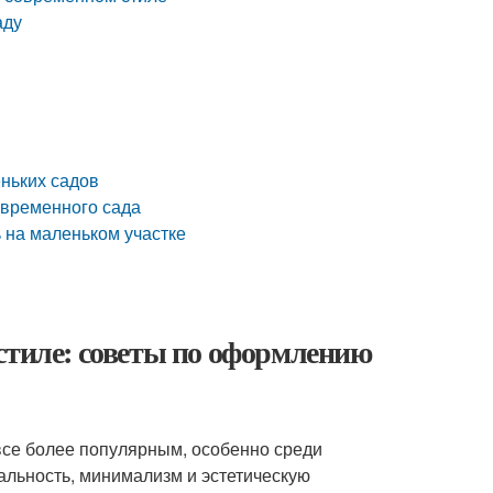
аду
ньких садов
овременного сада
 на маленьком участке
стиле: советы по оформлению
все более популярным, особенно среди
альность, минимализм и эстетическую