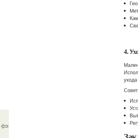
Гео
Мет
Кам
Све
4. Ух
Мален
Испол
ухода
Совет
Исп
Уст
Выб
⇦
Рег
Зак