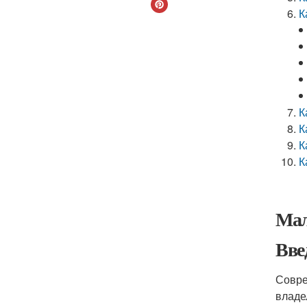
К
К
К
К
К
Мал
Вве
Совре
владе