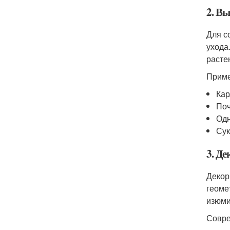
2. В
Для с
ухода
расте
Приме
Кар
Поч
Одн
Сук
3. Де
Декор
геоме
изюми
Совре