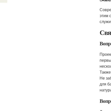
Совре
этим 
служи
Свя
Вопр
Проек
первы
неско
Также
Не за
для б
натур
Вопро