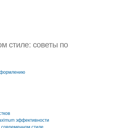
м стиле: советы по
 оформлению
стков
maximum эффективности
в современном стиле