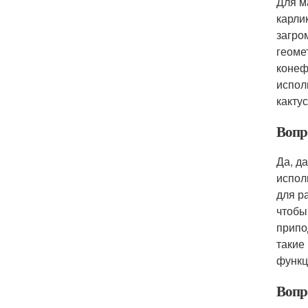
Для м
карли
загро
геоме
конеф
испол
какту
Вопр
Да, д
испол
для р
чтобы
припо
такие
функц
Вопро