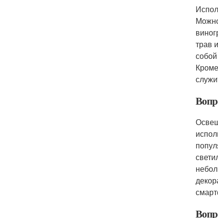
Испол
Можно
виног
трав 
собой
Кроме
служи
Вопр
Освещ
испол
попул
свети
небол
декор
смарт
Вопр