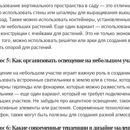
ьзование вертикального пространства в саду — это отличн
 использовать стены или шпалеры для выращивания вьющих
рад. Также можно использовать контейнеры, установленные
или небольших растений. Еще один вариант — использован
 конструкции с ячейками для растений. Это не только эконо
 того, можно использовать решетки или арки для создания 
ть опорой для растений.
ос 5: Как организовать освещение на небольшом уч
ение на небольшом участке играет важную роль в создан
ьзовать встроенные светильники в землю или в стены, кото
ярны гирлянды или фонарики, которые можно разместить н
льники — еще один вариант, который не требует подключени
ьших участков. Не забудьте про акцентное освещение, тако
ативные элементы или растения. Современные технологии,
фон, также могут быть полезны для создания разной атмос
ос 6: Какие современные тенденции в дизайне мален