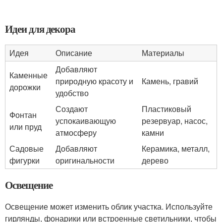
Идеи для декора
Идея
Описание
Материалы
Добавляют
Каменные
природную красоту и
Камень, гравий
дорожки
удобство
Создают
Пластиковый
Фонтан
успокаивающую
резервуар, насос,
или пруд
атмосферу
камни
Садовые
Добавляют
Керамика, металл,
фигурки
оригинальности
дерево
Освещение
Освещение может изменить облик участка. Используйте
гирлянды, фонарики или встроенные светильники, чтобы