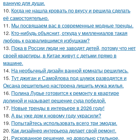
ванную для души.
10.
Когда не нашла кровать по вкусу и решила сделать
её самостоятельно.
11.
Мы посвящаем вас в современные модные тренды.
12.
Кто-нибудь объяснит, откуда у миллениалов такая
любовь к развалившимся избушкам?
13.
Пока в России люди не заводят детей, потому что нет
своей квартиры, в Китае живут с детьми прямо в
машине.
14.
На необычный дизайн ванной комнаты решились.
15.
Тут джиган и Самойлова под шумок разводятся и
Оксана решительно настроена лишить мужа жилья.
16.
Полина Лурье готовится к ремонту в квартире
долиной и называет решение суда победой.
17.
Новые тренды в интерьере в 2026 году!
18.
А вы уже дом к новому году украсили?
19.
Попытайтесь использовать всего три эмодзи.
20.
Как дизайнер интерьера делает свой ремонт.
21.
Рискованное решение, но довольно стильное.