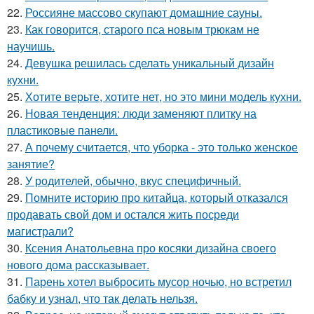
22.
Россияне массово скупают домашние сауны.
23.
Как говорится, старого пса новым трюкам не
научишь.
24.
Девушка решилась сделать уникальный дизайн
кухни.
25.
Хотите верьте, хотите нет, но это мини модель кухни.
26.
Новая тенденция: люди заменяют плитку на
пластиковые панели.
27.
А почему считается, что уборка - это только женское
занятие?
28.
У родителей, обычно, вкус специфичный.
29.
Помните историю про китайца, который отказался
продавать свой дом и остался жить посреди
магистрали?
30.
Ксения Анатольевна про косяки дизайна своего
нового дома рассказывает.
31.
Парень хотел выбросить мусор ночью, но встретил
бабку и узнал, что так делать нельзя.