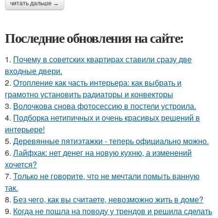
читать дальше →
Последние обновления на сайте:
1.
Почему в советских квартирах ставили сразу две
входные двери.
2.
Отопление как часть интерьера: как выбрать и
грамотно установить радиаторы и конвекторы
3.
Волочкова снова фотосессию в постели устроила.
4.
Подборка нетипичных и очень красивых решений в
интерьере!
5.
Деревянные пятиэтажки - теперь официально можно.
6.
Лайфхак: нет денег на новую кухню, а изменений
хочется?
7.
Только не говорите, что не мечтали помыть ванную
так.
8.
Без чего, как вы считаете, невозможно жить в доме?
9.
Когда не пошла на поводу у трендов и решила сделать