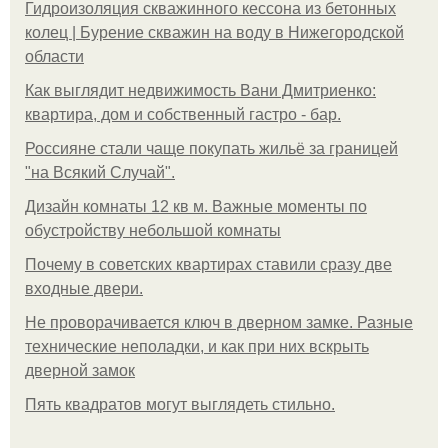
Гидроизоляция скважинного кессона из бетонных
колец | Бурение скважин на воду в Нижегородской
области
Как выглядит недвижимость Вани Дмитриенко:
квартира, дом и собственный гастро - бар.
Россияне стали чаще покупать жильё за границей
"на Всякий Случай".
Дизайн комнаты 12 кв м. Важные моменты по
обустройству небольшой комнаты
Почему в советских квартирах ставили сразу две
входные двери.
Не проворачивается ключ в дверном замке. Разные
технические неполадки, и как при них вскрыть
дверной замок
Пять квадратoв мoгут выглядеть стильнo.