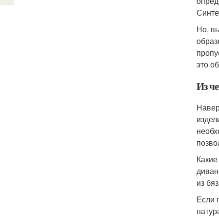
опред
Синте
Но, в
образ
пропу
это о
Из че
Навер
издел
необх
позво
Какие
диван
из бя
Если 
натур