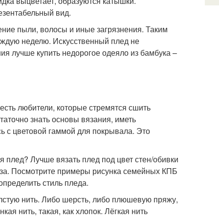
идка выцветает, образуются катышки.
езентабельный вид.
ение пыли, волосы и иные загрязнения. Таким
аждую неделю. Искусственный плед не
ния лучше купить недорогое одеяло из бамбука –
 есть любители, которые стремятся сшить
таточно знать основы вязания, иметь
ь с цветовой гаммой для покрывала. Это
я плед? Лучше вязать плед под цвет стен/обивки
лаза. Посмотрите примеры рисунка семейных КПБ
определить стиль пледа.
лстую нить. Либо шерсть, либо плюшевую пряжу,
ая нить, такая, как хлопок. Лёгкая нить