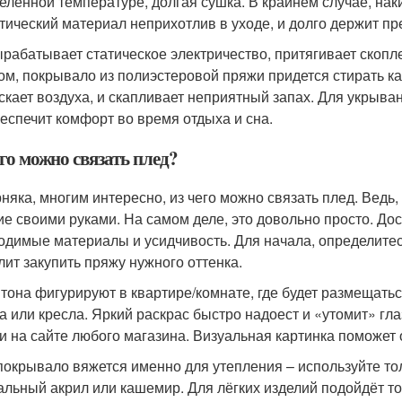
елённой температуре, долгая сушка. В крайнем случае, нак
тический материал неприхотлив в уходе, и долго держит пр
ырабатывает статическое электричество, притягивает скопл
ом, покрывало из полиэстеровой пряжи придется стирать к
скает воздуха, и скапливает неприятный запах. Для укрыва
беспечит комфорт во время отдыха и сна.
го можно связать плед?
няка, многим интересно, из чего можно связать плед. Ведь,
ие своими руками. На самом деле, это довольно просто. Дос
одимые материалы и усидчивость. Для начала, определитес
лит закупить пряжу нужного оттенка.
 тона фигурируют в квартире/комнате, где будет размещатьс
а или кресла. Яркий раскрас быстро надоест и «утомит» г
зи на сайте любого магазина. Визуальная картинка поможет 
покрывало вяжется именно для утепления – используйте то
альный акрил или кашемир. Для лёгких изделий подойдёт тонк