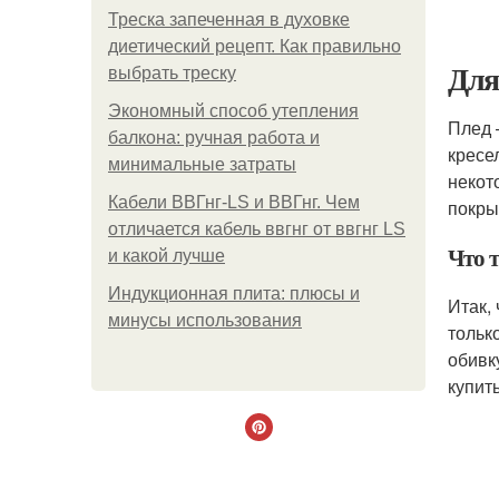
Треска запеченная в духовке
диетический рецепт. Как правильно
Для
выбрать треску
Экономный способ утепления
Плед 
балкона: ручная работа и
кресел
минимальные затраты
некот
Кабели ВВГнг-LS и ВВГнг. Чем
покры
отличается кабель ввгнг от ввгнг LS
Что 
и какой лучше
Индукционная плита: плюсы и
Итак,
минусы использования
тольк
обивк
купит