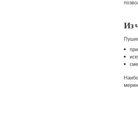
позво
Из 
Пушис
при
иск
сме
Наибо
мерин