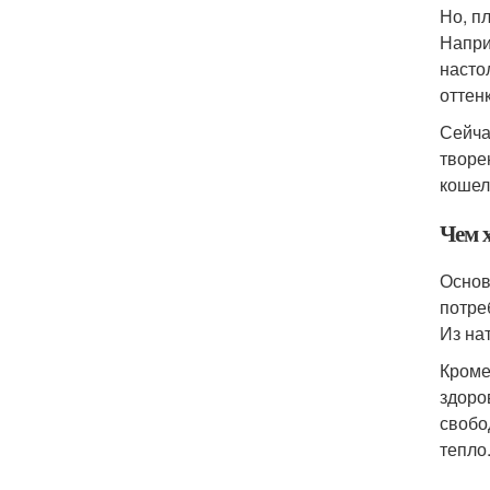
Но, п
Напри
насто
оттен
Сейча
творе
кошел
Чем 
Основ
потре
Из на
Кроме
здоро
свобо
тепло