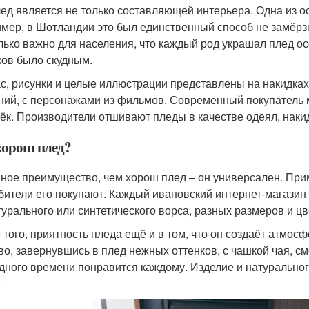
лед является не только составляющей интерьера. Одна из о
мер, в Шотландии это был единственный способ не замёрз
лько важно для населения, что каждый род украшал плед о
ков было скудным.
с, рисунки и целые иллюстрации представлены на накидках
ний, с персонажами из фильмов. Современный покупатель м
ёк. Производители отшивают пледы в качестве одеял, накид
хорош плед?
ное преимущество, чем хорош плед – он универсален. Прим
бители его покупают. Каждый ивановский интернет-магазин 
турального или синтетического ворса, разных размеров и цв
 того, приятность пледа ещё и в том, что он создаёт атмос
во, завернувшись в плед нежных оттенков, с чашкой чая, 
дного времени понравится каждому. Изделие и натурального
.