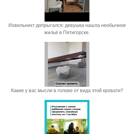
Ихвильнихт допрыгался: девушка нашла необычное
жильё в Пятигорске.
Какие у вас мысли в голове от вида этой кровати?