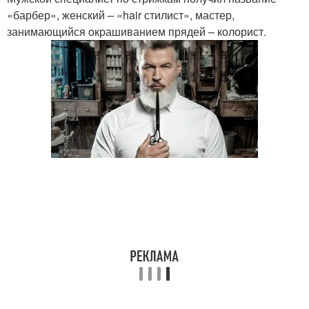
«барбер», женский – «hair стилист», мастер,
занимающийся окрашиванием прядей – колорист.