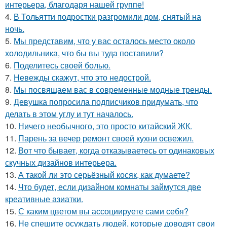
интерьера, благодаря нашей группе!
4.
В Тольятти подростки разгромили дом, снятый на
ночь.
5.
Мы представим, что у вас осталось место около
холодильника, что бы вы туда поставили?
6.
Поделитесь своей болью.
7.
Невежды скажут, что это недострой.
8.
Мы посвящаем вас в современные модные тренды.
9.
Девушка попросила подписчиков придумать, что
делать в этом углу и тут началось.
10.
Ничего необычного, это просто китайский ЖК.
11.
Парень за вечер ремонт своей кухни освежил.
12.
Вот что бывает, когда отказываетесь от одинаковых
скучных дизайнов интерьера.
13.
А такой ли это серьёзный косяк, как думаете?
14.
Что будет, если дизайном комнаты займутся две
креативные азиатки.
15.
С каким цветом вы ассоциируете сами себя?
16.
Не спешите осуждать людей, которые доводят свои