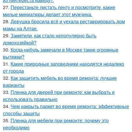
из пинтереста наведут.
27.
Перестаньте листать ленту и посмотрите, какие
милые миниатюры делает этот мужчина.
28.
Девушка бросила всё и уехала реставрировать дом
мамы на Алтае.
29.
Заметили, как стало непопулярно быть
домохозяйкой?
30.
Когда-нибудь замечали в Москве такие огромные
вытяжки?
31.
Какие природные заповедники находятся недалеко
от города
32.
Как защитить мебель во время ремонта: лучшие
варианты
33.
Пленка для дверей при ремонте: как выбрать и
использовать правильно
34.
Чем накрыть паркет во время ремонта: эффективные
способы защиты
35.
Пленка для мебели при ремонте: почему это
необходимо