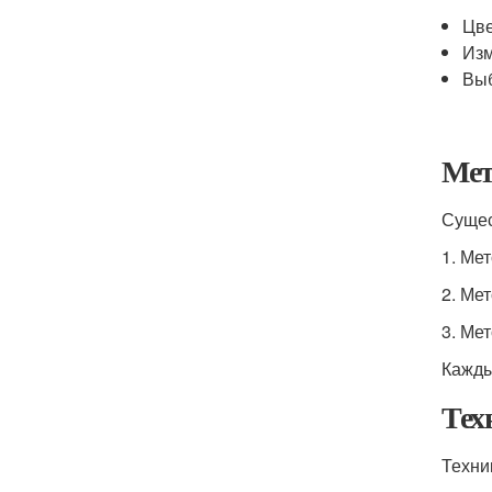
Цве
Изм
Выб
Мет
Сущес
1. Ме
2. Ме
3. Ме
Кажды
Тех
Техни