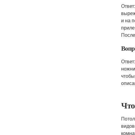
Ответ
выреж
и на 
приле
После
Вопро
Ответ
ножни
чтобы
описа
Что
Потол
видов
комнат