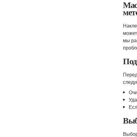
Мас
мет
Накле
может
мы ра
пробл
Под
Перед
следу
Очи
Уда
Есл
Выб
Выбор