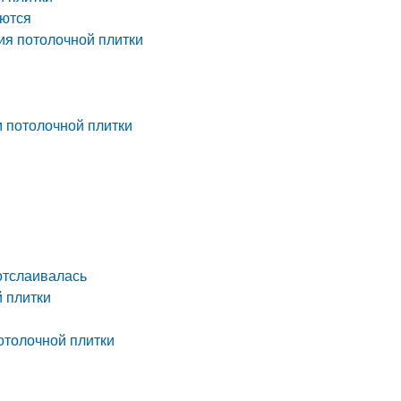
аются
ия потолочной плитки
м потолочной плитки
 отслаивалась
й плитки
отолочной плитки