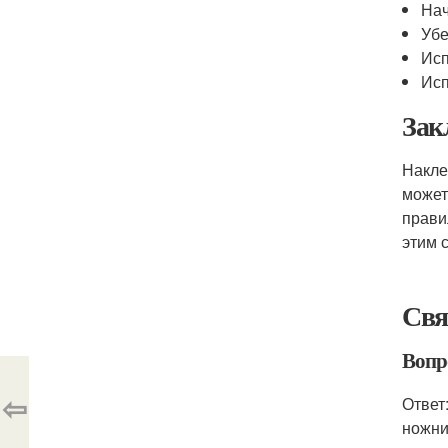
Нач
Убе
Исп
Исп
Зак
Накле
может
прави
этим 
Свя
Вопр
⇦
Ответ
ножни