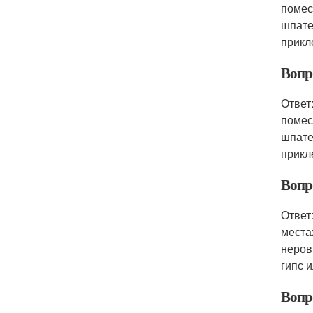
помес
шпате
прикл
Вопро
Ответ
помес
шпате
прикл
Вопр
Ответ
места
неров
гипс 
Вопр