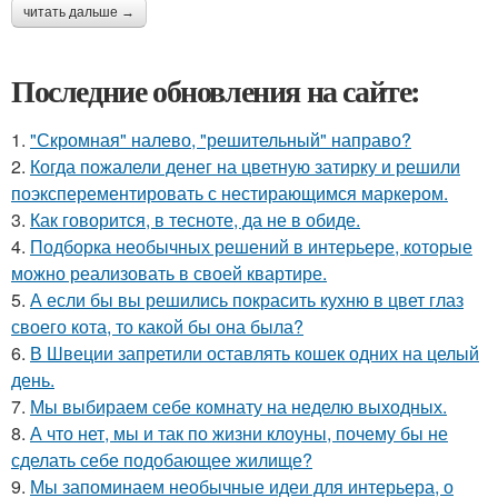
читать дальше →
Последние обновления на сайте:
1.
"Скромная" налево, "решительный" направо?
2.
Когда пожалели денег на цветную затирку и решили
поэксперементировать с нестирающимся маркером.
3.
Как говорится, в тесноте, да не в обиде.
4.
Подборка необычных решений в интерьере, которые
можно реализовать в своей квартире.
5.
А если бы вы решились покрасить кухню в цвет глаз
своего кота, то какой бы она была?
6.
В Швеции запретили оставлять кошек одних на целый
день.
7.
Мы выбираем себе комнату на неделю выходных.
8.
А что нет, мы и так по жизни клоуны, почему бы не
сделать себе подобающее жилище?
9.
Мы запоминаем необычные идеи для интерьера, о