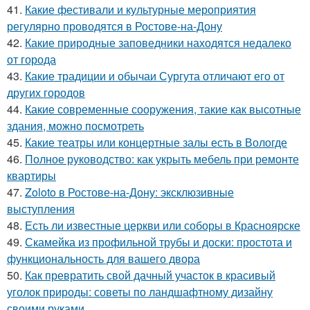
41.
Какие фестивали и культурные мероприятия
регулярно проводятся в Ростове-на-Дону
42.
Какие природные заповедники находятся недалеко
от города
43.
Какие традиции и обычаи Сургута отличают его от
других городов
44.
Какие современные сооружения, такие как высотные
здания, можно посмотреть
45.
Какие театры или концертные залы есть в Вологде
46.
Полное руководство: как укрыть мебель при ремонте
квартиры
47.
Zoloto в Ростове-на-Дону: эксклюзивные
выступления
48.
Есть ли известные церкви или соборы в Красноярске
49.
Скамейка из профильной трубы и доски: простота и
функциональность для вашего двора
50.
Как превратить свой дачный участок в красивый
уголок природы: советы по ландшафтному дизайну
своими руками