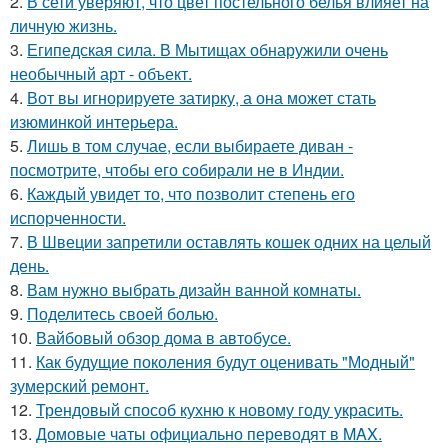
2.
В сети уверяют, что цвет постельного белья влияет на
личную жизнь.
3.
Египедская сила. В Мытищах обнаружили очень
необычный арт - объект.
4.
Вот вы игнорируете затирку, а она может стать
изюминкой интерьера.
5.
Лишь в том случае, если выбираете диван -
посмотрите, чтобы его собирали не в Индии.
6.
Каждый увидет то, что позволит степень его
испорченности.
7.
В Швеции запретили оставлять кошек одних на целый
день.
8.
Вам нужно выбрать дизайн ванной комнаты.
9.
Поделитесь своей болью.
10.
Вайбовый обзор дома в автобусе.
11.
Как будущие поколения будут оценивать "Модный"
зумерский ремонт.
12.
Трендовый способ кухню к новому году украсить.
13.
Домовые чаты официально переводят в MAX.