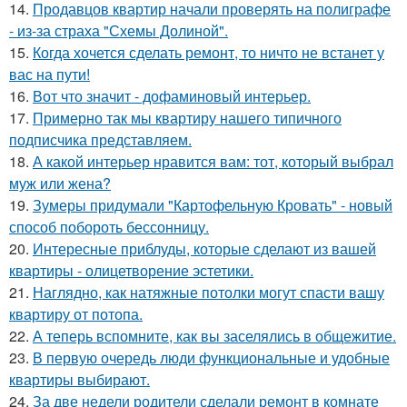
14.
Продавцов квартир начали проверять на полиграфе
- из-за страха "Схемы Долиной".
15.
Когда хочется сделать ремонт, то ничто не встанет у
вас на пути!
16.
Вот что значит - дофаминовый интерьер.
17.
Примерно так мы квартиру нашего типичного
подписчика представляем.
18.
А какой интерьер нравится вам: тот, который выбрал
муж или жена?
19.
Зумеры придумали "Картофельную Кровать" - новый
способ побороть бессонницу.
20.
Интересные приблуды, которые сделают из вашей
квартиры - олицетворение эстетики.
21.
Наглядно, как натяжные потолки могут спасти вашу
квартиру от потопа.
22.
А теперь вспомните, как вы заселялись в общежитие.
23.
В первую очередь люди функциональные и удобные
квартиры выбирают.
24.
За две недели родители сделали ремонт в комнате