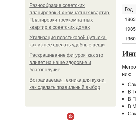
Разнообразие советских
Год
планировок 3-х комнатных квартир.
1863
Планировки трехкомнатных
квартир в советских домах
1935
Утилизация пластиковой бутылки:
1960
как из нее сделать удобные вещи
Инт
Раскрашивание фигурок: как это
влияет на наше здоровье и
Метро
благополучие
них:
Встраиваемая техника для кухни:
Сам
как сделать правильный выбор
В Т
В П
В М
Сам