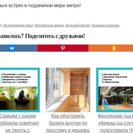
вых встреч в подземном мире метро!
и:
Исторические даты
,
Интересные факты
,
Будущий метро
,
Гагарина в москве
авилось? Поделитесь с друзьями!
Семьям с одним
Как обустроить
Финляндия тыс
ебёнком советуют
балкон внутри по
убежищ на слу
не тянуть с
простому и дешево.
подготовила Ч