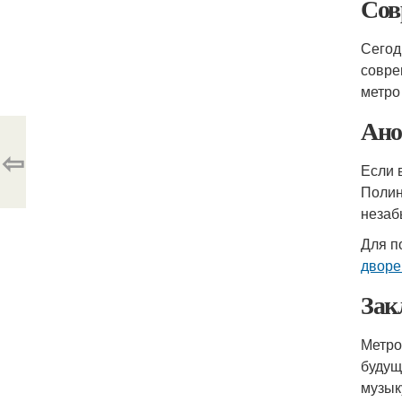
Сов
Сегод
совре
метро
Ано
⇦
Если 
Полин
незаб
Для п
дворе
Зак
Метро
будущ
музык