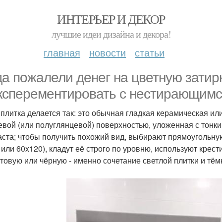
ИНТЕРЬЕР И ДЕКОР
лучшие идеи дизайна и декора!
главная
новости
статьи
да пожалели денег на цветную затир
ксперементировать с нестирающимс
 плитка делается так: это обычная гладкая керамическая и
евой (или полуглянцевой) поверхностью, уложенная с тонк
аста; чтобы получить похожий вид, выбирают прямоугольн
 или 60x120), кладут её строго по уровню, используют крест
товую или чёрную - именно сочетание светлой плитки и тёмн