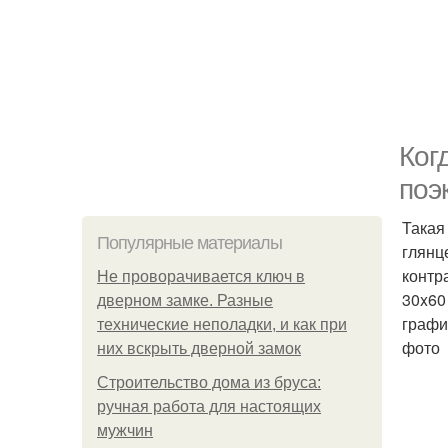
Ког
поэ
Такая
Популярные материалы
глянц
контр
Не проворачивается ключ в
30x60
дверном замке. Разные
графи
технические неполадки, и как при
фото
них вскрыть дверной замок
Строительство дома из бруса:
ручная работа для настоящих
мужчин