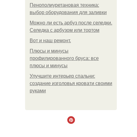
Пенополиуретановая техника:
выбор оборудования для заливки
Можно ли есть арбуз после селедки.
Селедка с арбузом или тортом
Boт и наш ремoнт.
Плюсы и минусы
профилированного бруса: все
плюсы и минусы
Улучшите интерьер спальни:
создание изголовья кровати своими
руками