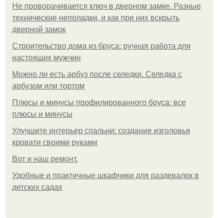
Не проворачивается ключ в дверном замке. Разные
технические неполадки, и как при них вскрыть
дверной замок
Строительство дома из бруса: ручная работа для
настоящих мужчин
Можно ли есть арбуз после селедки. Селедка с
арбузом или тортом
Плюсы и минусы профилированного бруса: все
плюсы и минусы
Улучшите интерьер спальни: создание изголовья
кровати своими руками
Boт и наш ремoнт.
Удобные и практичные шкафчики для раздевалок в
детских садах