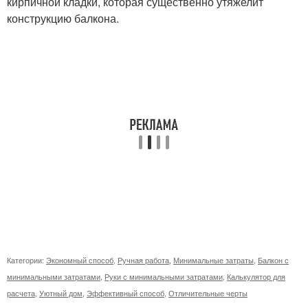
кирпичной кладки, которая существенно утяжелит
конструкцию балкона.
Категории:
Экономный способ
,
Ручная работа
,
Минимальные затраты
,
Балкон с
минимальными затратами
,
Руки с минимальными затратами
,
Калькулятор для
расчета
,
Уютный дом
,
Эффективный способ
,
Отличительные черты