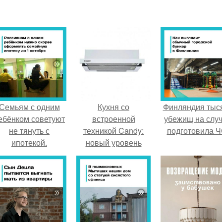
Семьям с одним
Кухня со
Финляндия тыс
ебёнком советуют
встроенной
убежищ на слу
не тянуть с
техникой Candy:
подготовила Ч
ипотекой.
новый уровень
комфорта и
функциональности