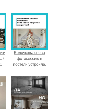
ячи
Волочкова снова
чай
фотосессию в
С.
постели устроила.