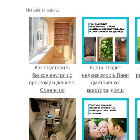
Читайте также
Как обустроить
Как выглядит
балкон внутри по
недвижимость Вани
р
простому и дешево.
Дмитриенко:
Советы по
квартира, дом и
обустройству
собственный гастро
балкона
- бар.