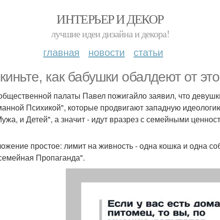
ИНТЕРЬЕР И ДЕКОР
лучшие идеи дизайна и декора!
главная
новости
статьи
киньте, как бабушки обалдеют от это
общественной палаты Павел пожигайло заявил, что девушки
анной Психикой", которые продвигают западную идеологи
Мужа, и Детей", а значит - идут вразрез с семейными ценнос
ожение простое: лимит на живность - одна кошка и одна соба
семейная Пропаганда".