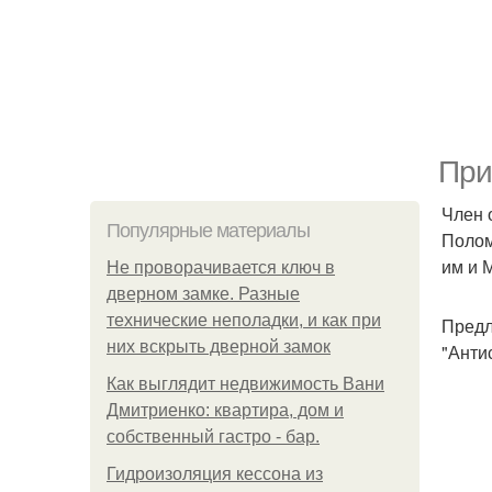
При
Член 
Популярные материалы
Полом
им и 
Не проворачивается ключ в
дверном замке. Разные
технические неполадки, и как при
Предл
них вскрыть дверной замок
"Анти
Как выглядит недвижимость Вани
Дмитриенко: квартира, дом и
собственный гастро - бар.
Гидроизоляция кессона из