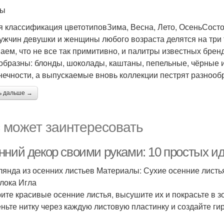
ты
 классификация цветотиповЗима, Весна, Лето, ОсеньСосто
ужчин девушки и женщины любого возраста делятся на три 
аем, что не все так примитивно, и палитры известных бре
образны: блонды, шоколады, каштаны, пепельные, чёрные и 
нечности, а выпускаемые вновь коллекции пестрят разнооб
ь дальше →
 может заинтересовать
нний декор своими руками: 10 простых и
рлянда из осенних листьев Материалы: Сухие осенние листь
лока Игла
ите красивые осенние листья, высушите их и покрасьте в з
ньте нитку через каждую листовую пластинку и создайте ги