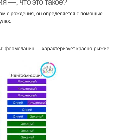
я —, что это такое?
нам с рождения, он определяется с помощью
улах.
м; феомеланин — характеризует красно-рыжие