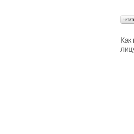
читат
Как 
лицу