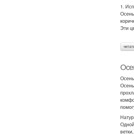
1. Ис
Осень
корич
Эти ц
читат
Осе
Осень
Осень
прохл
комфо
помог
Натур
Одной
ветки