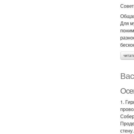
Сове
Общая
Для м
поним
разно
беско
читат
Вас
Осе
1. Ги
прово
Собер
Проде
стену.