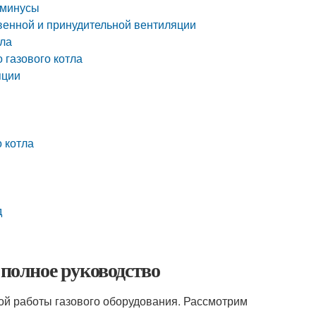
 минусы
венной и принудительной вентиляции
тла
 газового котла
яции
 котла
д
 полное руководство
ой работы газового оборудования. Рассмотрим