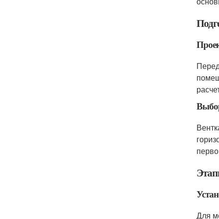
основ
Подг
Проек
Перед
помещ
расче
Выбор
Вентк
гориз
перво
Этап
Устан
Для м