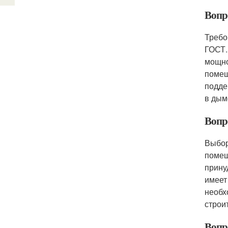
Вопр
Требо
ГОСТ.
мощно
помещ
подде
в дым
Вопр
Выбор
помещ
прину
имеет
необх
строи
Вопр