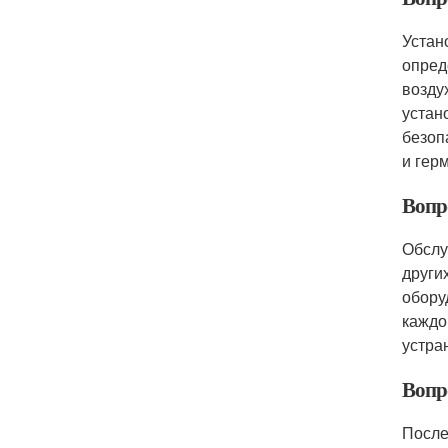
Устан
опред
возду
устан
безоп
и гер
Вопро
Обслу
други
обору
каждо
устра
Вопр
После