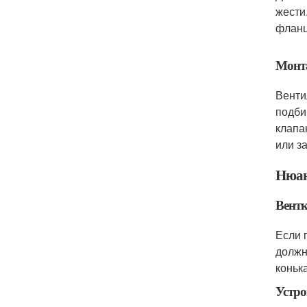
жести
фланц
Монта
Венти
подби
клапа
или з
Нюан
Вентк
Если 
должн
коньк
Устро