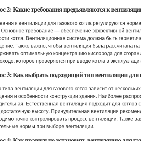
ос 2: Какие требования предъявляются к вентиляции
вания к вентиляции для газового котла регулируются норм
 Основное требование — обеспечение эффективной вентиля
сти котла. Вентиляционная система должна быть герметично
ение. Также важно, чтобы вентиляция была рассчитана на
рживать оптимальную концентрацию кислорода для сгоран
оходе, которое проверяется при вводе котла в эксплуатаци
ос 3: Как выбрать подходящий тип вентиляции для 
 типа вентиляции для газового котла зависит от нескольки
ения и особенности конструкции здания. Наиболее распро
дительная. Естественная вентиляция подходит для котлов с
 достаточную высоту. Принудительная вентиляция рекоменд
одимо точно контролировать процесс вентиляции. Также ва
тельные нормы при выборе вентиляции.
ос 4: Как правильно установить вентиляцию для газ