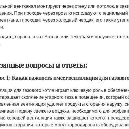
ельной вентканал монтируют через стену или потолок, в за
ения. При проходе через кровлю используют специальный 
вентканал проходит через холодный чердак, его также уте
и.
одите, справа, в чат Вотсап или Телеграм и получите ответ
.
занные вопросы и ответы:
с 1: Какая важность имеет вентиляция для газовог
ляция для газового котла играет ключевую роль в обеспече
твращает скопление угарного газа в помещении, который об
овленная вентиляция удаляет продукты сгорания наружу, сн
ечивает подачу свежего воздуха, необходимого для эффекти
ие хорошей вентиляции также защищает котел от преждевре
дуктов сгорания, которые могут корродировать оборудовани