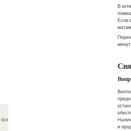
В кот
помещ
Если 
матам
Перех
минут
Свя
Вопро
Венти
предо
устан
обесп
⇦
Налич
и про