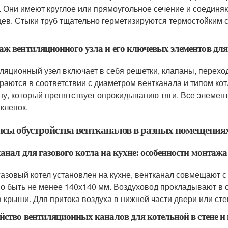
. Они имеют круглое или прямоугольное сечение и соединя
ев. Стыки труб тщательно герметизируются термостойким 
ж вентиляционного узла и его ключевых элементов для
ляционный узел включает в себя решетки, клапаны, переход
раются в соответствии с диаметром вентканала и типом ко
ну, который препятствует опрокидыванию тяги. Все элеме
аклепок.
сы обустройства вентканалов в разных помещениях
анал для газового котла на кухне: особенности монтажа
газовый котел установлен на кухне, вентканал совмещают с
о быть не менее 140x140 мм. Воздуховод прокладывают в 
а крыши. Для притока воздуха в нижней части двери или с
йство вентиляционных каналов для котельной в стене 