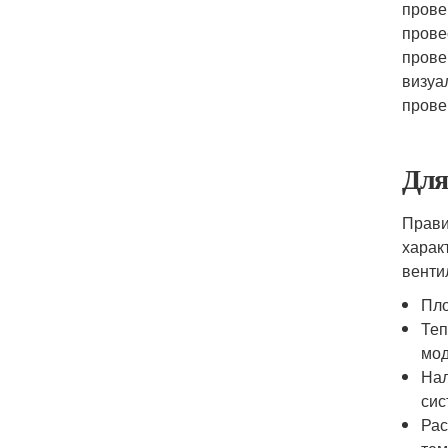
прове
прове
прове
визуа
прове
Для
Прави
харак
венти
Пло
Теп
мод
Нал
сис
Рас