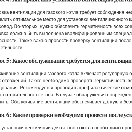
овка вентиляции для газового котла требует соблюдения н
елить оптимальное место для установки вентиляционного к
ховод. Во-вторых, нужно обеспечить герметичность всех сое
овка должна быть выполнена квалифицированным специали
асности. Также важно провести проверку вентиляции после
метичности.
с 5: Какое обслуживание требуется для вентиляции
живание вентиляции газового котла включает регулярную о
х отложений. Также необходимо проверять герметичность в
дования. Рекомендуется проводить профилактические осмотр
го отопительного сезона. В случае обнаружения поврежден
нить. Обслуживание вентиляции обеспечивает долгую и без
ос 6: Какие проверки необходимо провести после ус
 установки вентиляции для газового котла необходимо про