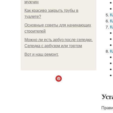
мужчин
Как красиво закрыть трубы в
К
туалете?
К
Основные советы для начинающих
К
строителей
Можно ли есть арбуз после селедки.
Селедка с арбузом или тортом
К
Boт и наш ремoнт.
Уст
Прави