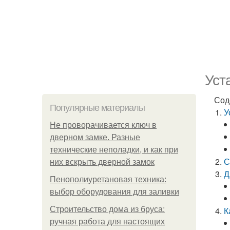
Уст
Сод
Популярные материалы
У
Не проворачивается ключ в
дверном замке. Разные
технические неполадки, и как при
С
них вскрыть дверной замок
Д
Пенополиуретановая техника:
выбор оборудования для заливки
Строительство дома из бруса:
К
ручная работа для настоящих