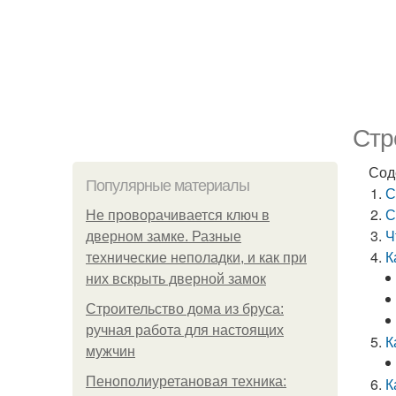
Стр
Сод
Популярные материалы
С
С
Не проворачивается ключ в
Ч
дверном замке. Разные
К
технические неполадки, и как при
них вскрыть дверной замок
Строительство дома из бруса:
ручная работа для настоящих
К
мужчин
Пенополиуретановая техника:
К