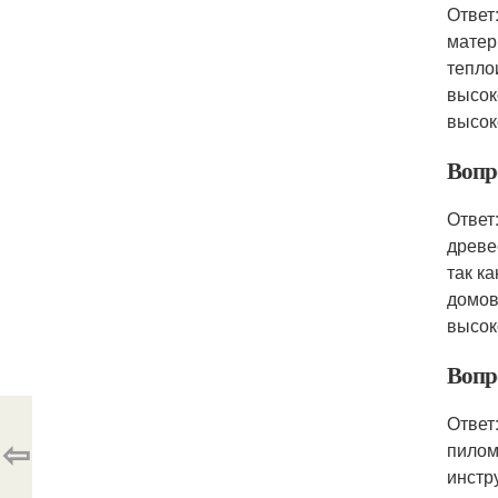
Ответ
матер
тепло
высок
высок
Вопр
Ответ
древе
так к
домов
высок
Вопр
Ответ
⇦
пилом
инстр