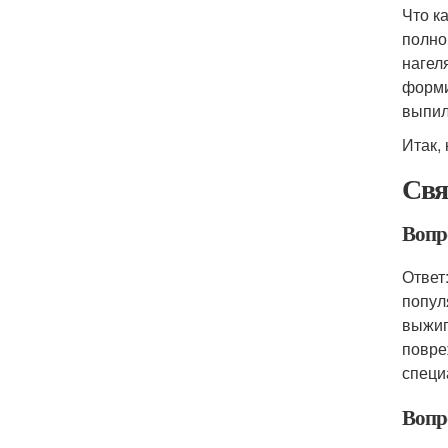
Что к
полно
нагел
форми
выпил
Итак,
Свя
Вопро
Ответ
попул
выжиг
повре
специ
Вопр