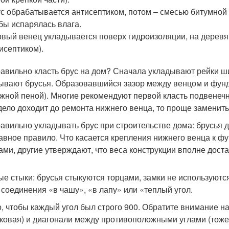
с обрабатывается антисептиком, потом – смесью битумной м
бы испарялась влага.
вый венец укладывается поверх гидроизоляции, на деревя
исептиком).
равильно класть брус на дом? Сначала укладывают рейки ши
ывают брусья. Образовавшийся зазор между венцом и фун
жной пеной). Многие рекомендуют первой класть подвенечну
дело доходит до ремонта нижнего венца, то проще заменить 
равильно укладывать брус при строительстве дома: брусья
лавное правило. Что касается крепления нижнего венца к ф
ами, другие утверждают, что веса конструкции вполне доста
ые стыки: брусья стыкуются торцами, замки не используются
 соединения «в чашу», «в лапу» или «теплый угол.
, чтобы каждый угол был строго 900. Обратите внимание н
ковая) и диагонали между противоположными углами (тоже