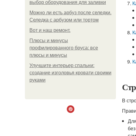
выбор оборудования для заливки
К
Можно ли есть арбуз после селедки.
Селедка с арбузом или тортом
Boт и наш ремoнт.
К
Плюсы и минусы
профилированного бруса: все
плюсы и минусы
К
Улучшите интерьер спальни:
создание изголовья кровати своими
руками
Стр
В стр
Прави
Для
без
сам