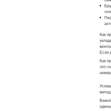
Бру
что
Пер
ант
Как п
уклад
монта
Если 
Как п
это г
анкер
Углов
метод
Важно
одина