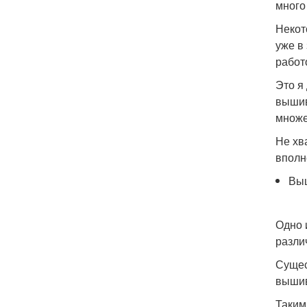
много
Некот
уже в
работ
Это я
вышив
множе
Не хв
вполн
Вы
Одно 
разли
Сущес
вышив
Таким