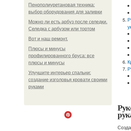
Пенополиуретановая техника:
выбор оборудования для заливки
Р
Можно ли есть арбуз после селедки.
у
Селедка с арбузом или тортом
Boт и наш ремoнт.
Плюсы и минусы
профилированного бруса: все
К
плюсы и минусы
Р
Улучшите интерьер спальни:
создание изголовья кровати своими
руками
Рук
рук
Созда