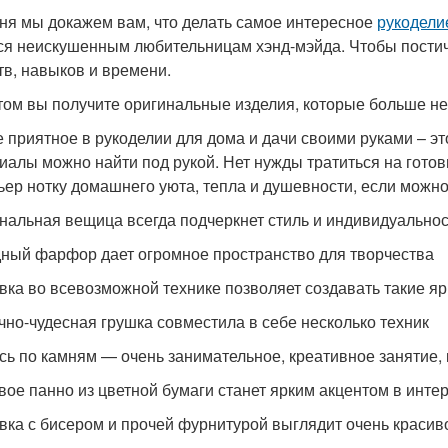
ня мы докажем вам, что делать самое интересное
рукодели
ся неискушенным любительницам хэнд-мэйда. Чтобы постич
тв, навыков и времени.
том вы получите оригинальные изделия, которые больше не 
 приятное в рукоделии для дома и дачи своими руками – эт
иалы можно найти под рукой. Нет нужды тратиться на готов
ьер нотку домашнего уюта, тепла и душевности, если можно
нальная вещица всегда подчеркнет стиль и индивидуальнос
ный фарфор дает огромное пространство для творчества
ка во всевозможной технике позволяет создавать такие я
чно-чудесная грушка совместила в себе несколько техник
сь по камням — очень занимательное, креативное занятие,
вое панно из цветной бумаги станет ярким акцентом в инте
ка с бисером и прочей фурнитурой выглядит очень красив