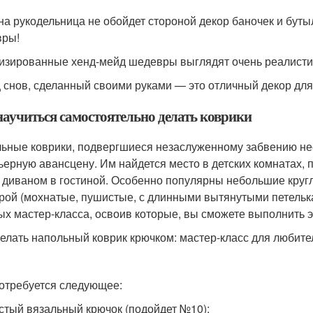
на рукодельница не обойдет стороной декор баночек и буты
вры!
изированные хенд-мейд шедевры выглядят очень реалист
 снов, сделанный своими руками — это отличный декор для
научиться самостоятельно делать коврики
ьные коврики, подвергшиеся незаслуженному забвению нес
ьерную авансцену. Им найдется место в детских комнатах, 
 диваном в гостиной. Особенно популярны небольшие круг
рой (мохнатые, пушистые, с длинными вытянутыми петелька
ых мастер-класса, освоив которые, вы сможете выполнить э
делать напольный коврик крючком: мастер-класс для любит
отребуется следующее:
стый вязальный крючок (подойдет №10);