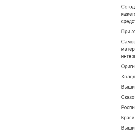
Сегод
кажет
средс
При э
Самое
матер
интер
Ориги
Холод
Вышив
Сказо
Роспи
Краси
Вышив