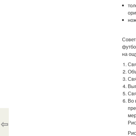
тол
ори
но
Совет
футбо
на ощ
Свя
Объ
Свя
Вып
Свя
Во 
пре
мер
⇦
Рис
Рис