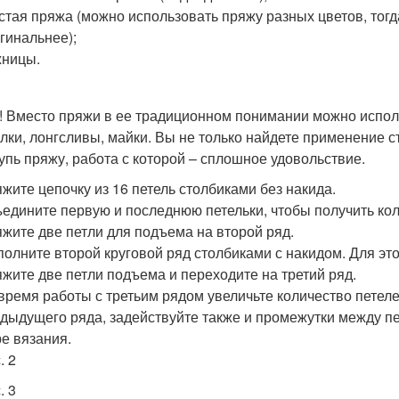
стая пряжа (можно использовать пряжу разных цветов, тогд
гинальнее);
жницы.
! Вместо пряжи в ее традиционном понимании можно испол
лки, лонгсливы, майки. Вы не только найдете применение с
упь пряжу, работа с которой – сплошное удовольствие.
жите цепочку из 16 петель столбиками без накида.
едините первую и последнюю петельки, чтобы получить кол
жите две петли для подъема на второй ряд.
олните второй круговой ряд столбиками с накидом. Для это
жите две петли подъема и переходите на третий ряд.
время работы с третьим рядом увеличьте количество петелек
дыдущего ряда, задействуйте также и промежутки между п
е вязания.
. 2
. 3