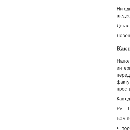
Ни од
шеде
Детал
Ловец
Как 
Напол
интер
перед
факту
прост
Как с
Рис. 1
Вам п
тол