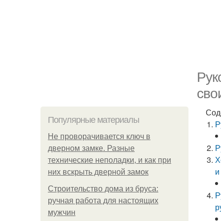
Рук
сво
Сод
Популярные материалы
Р
Не проворачивается ключ в
Р
дверном замке. Разные
Х
технические неполадки, и как при
и
них вскрыть дверной замок
Строительство дома из бруса:
Р
ручная работа для настоящих
р
мужчин