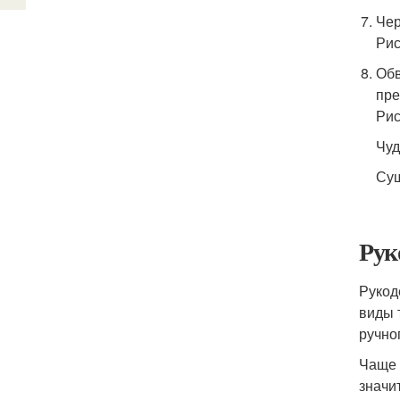
Чер
Рис
Обв
пре
Рис
Чуд
Сущ
Рук
Рукод
виды т
ручно
Чаще 
значи