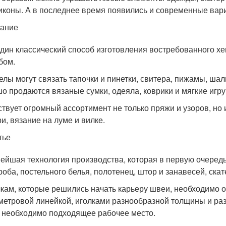
иконы. А в последнее время появились и современные вариа
зание
дин классический способ изготовления востребованного х
бом.
елы могут связать тапочки и пинетки, свитера, пижамы, шал
о продаются вязаные сумки, одеяла, коврики и мягкие игру
твует огромный ассортимент не только пряжи и узоров, но и 
и, вязание на луме и вилке.
тье
ейшая технология производства, которая в первую очередь
роба, постельного белья, полотенец, штор и занавесей, скате
кам, которые решились начать карьеру швеи, необходимо 
метровой линейкой, иголками разнообразной толщины и раз
 необходимо подходящее рабочее место.