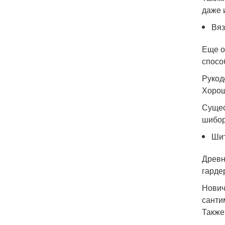
даже 
Вя
Еще о
спосо
Рукод
Хорош
Сущес
шибор
Ши
Древн
гарде
Нович
санти
Также