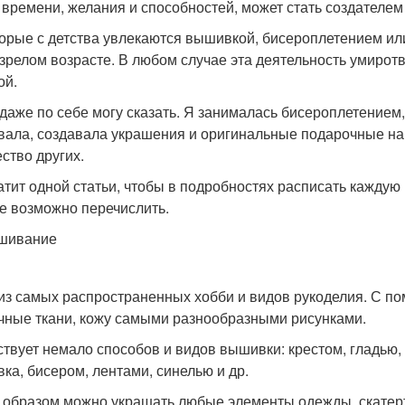
 времени, желания и способностей, может стать создателем
орые с детства увлекаются вышивкой, бисероплетением или
 зрелом возрасте. В любом случае эта деятельность умиротв
ой.
 даже по себе могу сказать. Я занималась бисероплетением
ала, создавала украшения и оригинальные подарочные наб
ство других.
атит одной статьи, чтобы в подробностях расписать кажду
е возможно перечислить.
шивание
из самых распространенных хобби и видов рукоделия. С п
чные ткани, кожу самыми разнообразными рисунками.
твует немало способов и видов вышивки: крестом, гладью,
ка, бисером, лентами, синелью и др.
 образом можно украшать любые элементы одежды, скатерти