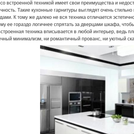
 со встроенной техникой имеет свои преимущества и недост
ичность. Такие кухонные гарнитуры выглядят очень стильн
дами. К тому же далеко не вся техника отличается эстетичн
ому ее гораздо логичнее спрятать за дверцами шкафа, чтоб
 встроенная техника вписывается в любой интерьер, ведь п
ичный минимализм, ни романтичный прованс, ни уютный ск