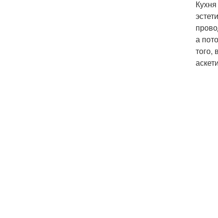
Кухня
эстет
прово
а пот
того,
аскет