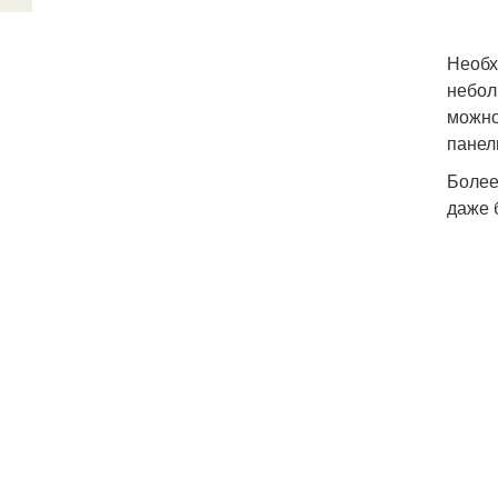
Необх
небол
можно
панел
Более
даже 