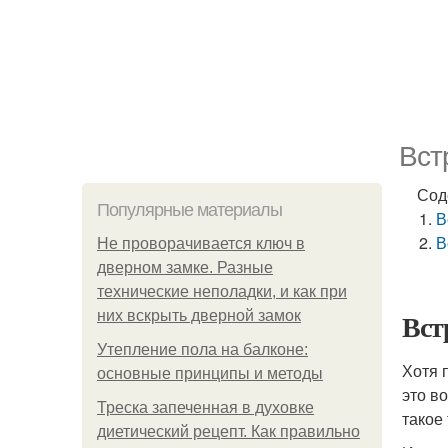
Вст
Сод
Популярные материалы
В
В
Не проворачивается ключ в
дверном замке. Разные
технические неполадки, и как при
Вст
них вскрыть дверной замок
Утепление пола на балконе:
Хотя 
основные принципы и методы
это в
Треска запеченная в духовке
такое
диетический рецепт. Как правильно