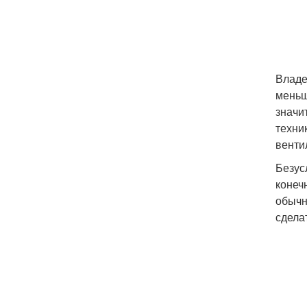
Владе
меньш
значи
техни
венти
Безус
конеч
обычн
сдела