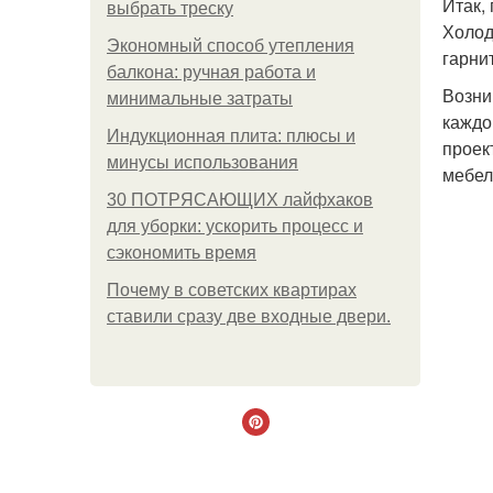
Итак,
выбрать треску
Холод
Экономный способ утепления
гарни
балкона: ручная работа и
Возни
минимальные затраты
каждо
Индукционная плита: плюсы и
проек
минусы использования
мебел
30 ПОТРЯСАЮЩИХ лайфхаков
для уборки: ускорить процесс и
сэкономить время
Почему в советских квартирах
ставили сразу две входные двери.