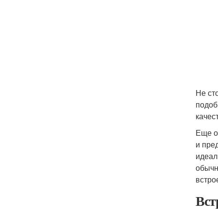
Не ст
подоб
качест
Еще о
и пре
идеал
обычн
встро
Вст