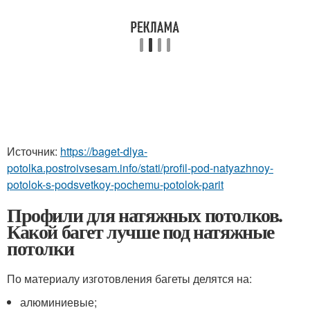
Источник:
https://baget-dlya-
potolka.postroivsesam.info/stati/profil-pod-natyazhnoy-
potolok-s-podsvetkoy-pochemu-potolok-parit
Профили для натяжных потолков.
Какой багет лучше под натяжные
потолки
По материалу изготовления багеты делятся на:
алюминиевые;