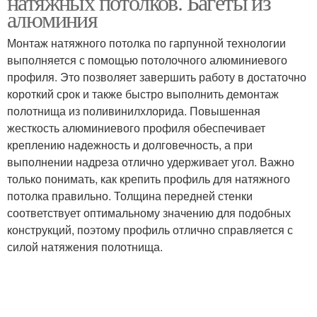
натяжных потолков. Багеты из
алюминия
Монтаж натяжного потолка по гарпунной технологии
выполняется с помощью потолочного алюминиевого
Потолки без вставки
Потолки со вставкой
профиля. Это позволяет завершить работу в достаточно
короткий срок и также быстро выполнить демонтаж
полотнища из поливинилхлорида. Повышенная
жесткость алюминиевого профиля обеспечивает
Потолки со вставкой-
Натяжные потолки
креплению надежность и долговечность, а при
заглушкой
выполнении надреза отлично удерживает угол. Важно
только понимать, как крепить профиль для натяжного
потолка правильно. Толщина передней стенки
Профили для натяжных
соответствует оптимальному значению для подобных
Теневой потолок
потолков
конструкций, поэтому профиль отлично справляется с
силой натяжения полотнища.
Ленты в натяжных
Натяжной потолок
потолках