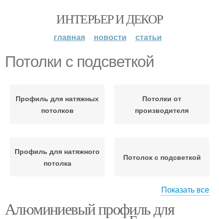
ИНТЕРЬЕР И ДЕКОР
главная
новости
статьи
Потолки с подсветкой
Профиль для натяжных
Потолки от
потолков
производителя
Профиль для натяжного
Потолок с подсветкой
потолка
Показать все
Алюминиевый профиль для
Потолки в интернет-
Вставки для натяжных
магазине
потолков