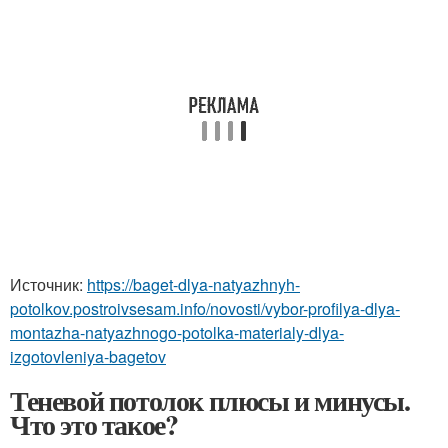
Источник:
https://baget-dlya-natyazhnyh-
potolkov.postroivsesam.info/novosti/vybor-profilya-dlya-
montazha-natyazhnogo-potolka-materialy-dlya-
izgotovleniya-bagetov
Теневой потолок плюсы и минусы.
Что это такое?