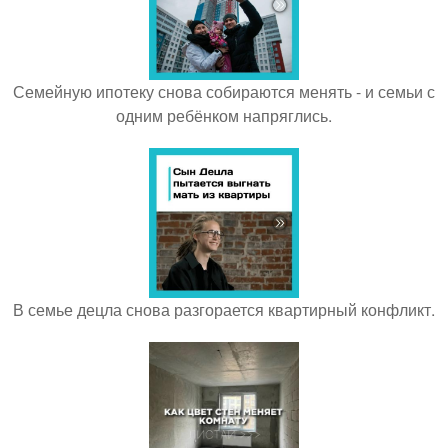
Семейную ипотеку снова собираются менять - и семьи с
одним ребёнком напряглись.
В семье децла снова разгорается квартирный конфликт.