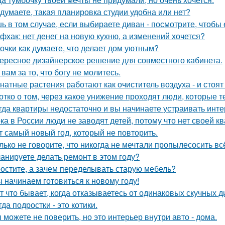
 думаете, такая планировка студии удобна или нет?
ь в том случае, если выбираете диван - посмотрите, чтобы 
фхак: нет денег на новую кухню, а изменений хочется?
очки как думаете, что делает дом уютным?
ересное дизайнерское решение для совместного кабинета.
 вам за то, что богу не молитесь.
натные растения работают как очиститель воздуха - и стоя
отко о том, через какое унижение проходят люди, которые т
гда квартиры недостаточно и вы начинаете устраивать инте
ка в России люди не заводят детей, потому что нет своей к
т самый новый год, который не повторить.
лько не говорите, что никогда не мечтали пропылесосить всё
анируете делать ремонт в этом году?
остите, а зачем переделывать старую мебель?
 начинаем готовиться к новому году!
т что бывает, когда отказываетесь от одинаковых скучных 
гда подростки - это котики.
 можете не поверить, но это интерьер внутри авто - дома.