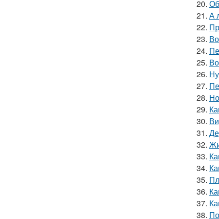
20.
Об
21.
А 
22.
Пр
23.
Во
24.
Пе
25.
Во
26.
Ну
27.
Пе
28.
Но
29.
Ка
30.
Ви
31.
Де
32.
Жи
33.
Ка
34.
Ка
35.
Пл
36.
Ка
37.
Ка
38.
По