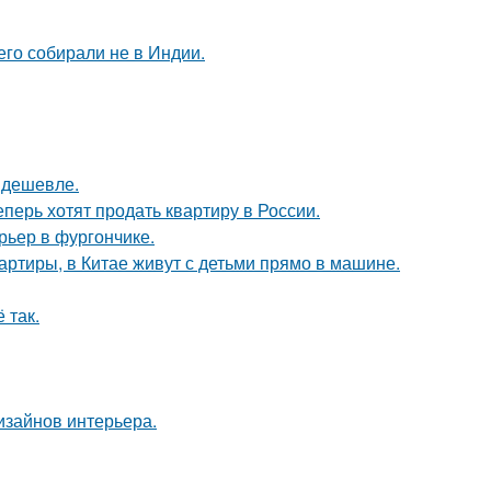
его собирали не в Индии.
т дешевле.
еперь хотят продать квартиру в России.
рьер в фургончике.
вартиры, в Китае живут с детьми прямо в машине.
 так.
дизайнов интерьера.