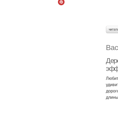
читат
Вас
Дер
эфф
Любит
удиви
дорог
длины