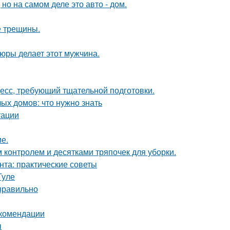
 но на самом деле это авто - дом.
е трещины.
тюры делает этот мужчина.
цесс, требующий тщательной подготовки.
ых домов: что нужно знать
тации
ие.
контролем и десятками тряпочек для уборки.
нта: практические советы
Туле
 правильно
екомендации
ы