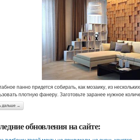
абное панно придется собирать, как мозаику, из нескольки
ьзовать плотную фанеру. Заготовьте заранее нужное колич
ь дальше →
ледние обновления на сайте:
да тумбочку твоей мечты не придумали, но очень хочется.