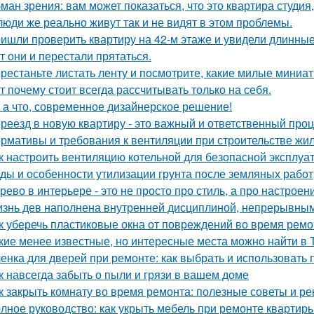
ман зрения: вам может показаться, что это квартира студия,
люди же реально живут так и не видят в этом проблемы.
ишли проверить квартиру на 42-м этаже и увидели длинны
т они и перестали прятаться.
рестаньте листать ленту и посмотрите, какие милые миниа
т почему стоит всегда рассчитывать только на себя.
 а что, современное дизайнерское решение!
реезд в новую квартиру - это важный и ответственный про
рмативы и требования к вентиляции при строительстве жил
к настроить вентиляцию котельной для безопасной эксплуа
ды и особенности утилизации грунта после земляных работ
рево в интерьере - это не просто про стиль, а про настроен
знь дев наполнена внутренней дисциплиной, непрерывным 
к уберечь пластиковые окна от повреждений во время ремо
кие менее известные, но интересные места можно найти в 
енка для дверей при ремонте: как выбрать и использовать
к навсегда забыть о пыли и грязи в вашем доме
к закрыть комнату во время ремонта: полезные советы и р
лное руководство: как укрыть мебель при ремонте квартир