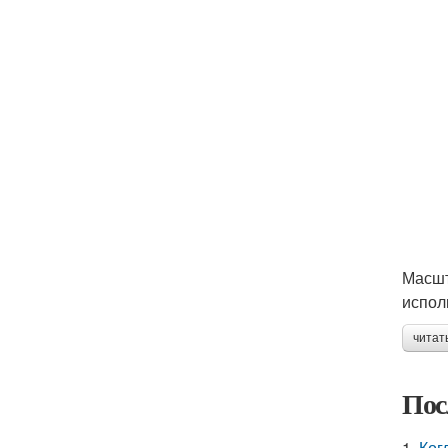
Масшт
испол
читат
Пос
1.
Ког