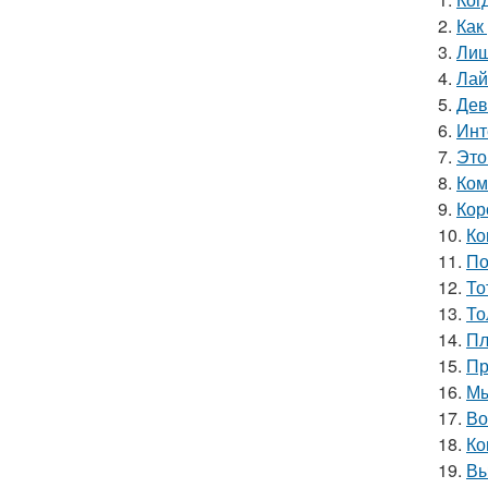
2.
Как
3.
Лиш
4.
Лай
5.
Дев
6.
Инт
7.
Это
8.
Ком
9.
Кор
10.
Ко
11.
По
12.
То
13.
То
14.
Пл
15.
Пр
16.
Мы
17.
Во
18.
Ко
19.
Вы