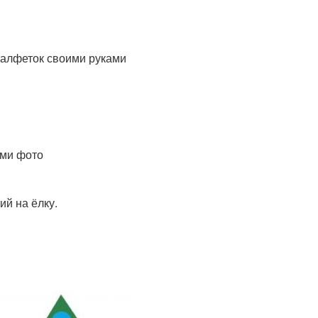
салфеток своими руками
ыми фото
й на ёлку.