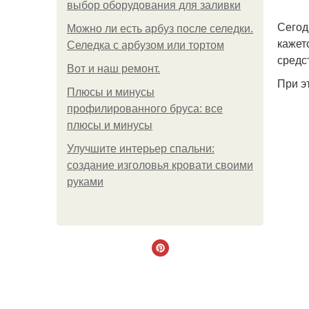
выбор оборудования для заливки
Сегод
Можно ли есть арбуз после селедки.
кажет
Селедка с арбузом или тортом
средс
Boт и наш ремoнт.
При э
Плюсы и минусы
профилированного бруса: все
плюсы и минусы
Улучшите интерьер спальни:
создание изголовья кровати своими
руками