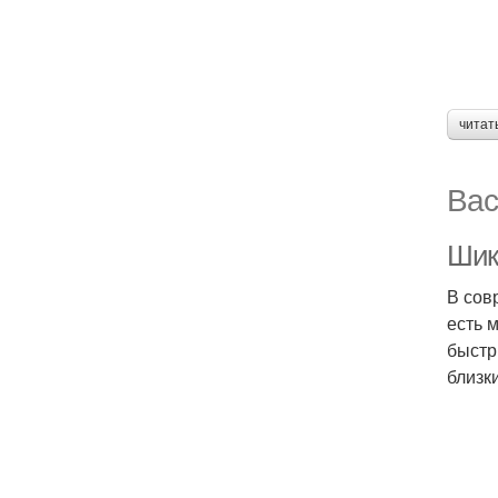
читат
Вас
Шик
В сов
есть 
быстр
близк