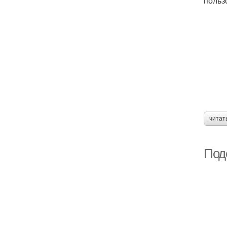
польз
читат
Под