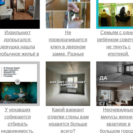
Ихвильнихт
Не
Семьям с одн
допрыгался:
проворачивается
ребёнком совет
девушка нашла
ключ в дверном
не тянуть с
еобычное жильё в
замке. Разные
ипотекой.
Пятигорске.
технические
неполадки, и как
при них вскрыть
дверной замок
У уехавших
Какой вариант
Неочевидны
собираются
отделки стены вам
минусы жихни
отбирать
нравится больше
квартире в
недвижимость.
всего?
большом город