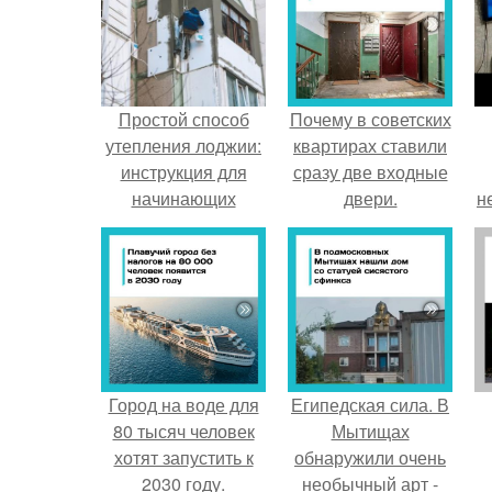
Простой способ
Почему в советских
утепления лоджии:
квартирах ставили
инструкция для
сразу две входные
начинающих
двери.
н
Город на воде для
Египедская сила. В
80 тысяч человек
Мытищах
хотят запустить к
обнаружили очень
2030 году.
необычный арт -