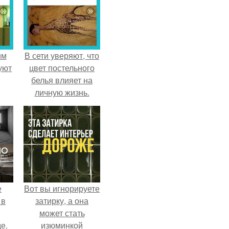
им
В сети уверяют, что
уют
цвет постельного
белья влияет на
личную жизнь.
е
Вот вы игнорируете
 в
затирку, а она
может стать
е.
изюминкой