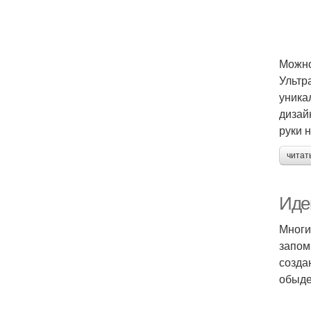
Можно
Ультр
уника
дизай
руки 
читат
Иде
Многи
запом
созда
обыде