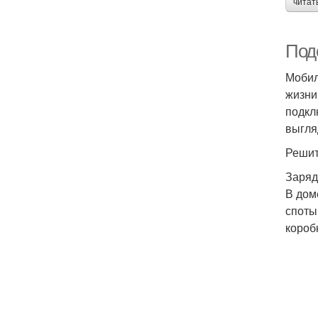
читат
Под
Мобил
жизни
подкл
выгля
Решит
Заря
В дом
споты
короб