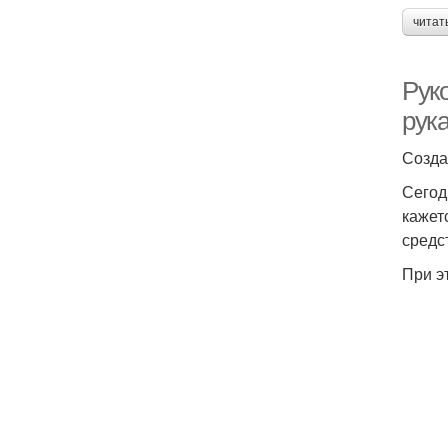
читат
Рук
рук
Созда
Сегод
кажет
средс
При э