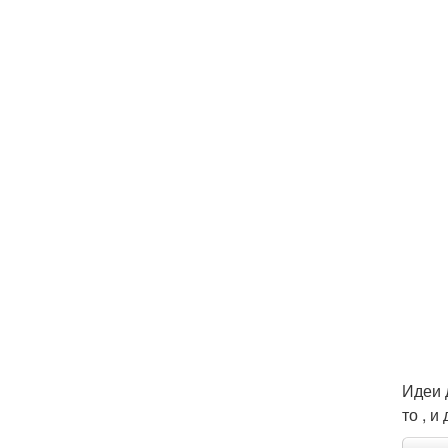
Идеи 
то , и