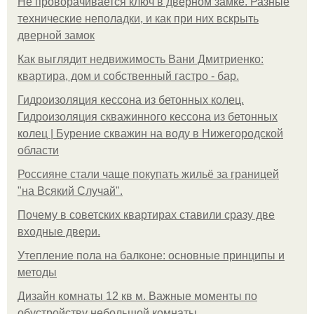
Не проворачивается ключ в дверном замке. Разные
технические неполадки, и как при них вскрыть
дверной замок
Как выглядит недвижимость Вани Дмитриенко:
квартира, дом и собственный гастро - бар.
Гидроизоляция кессона из бетонных колец.
Гидроизоляция скважинного кессона из бетонных
колец | Бурение скважин на воду в Нижегородской
области
Россияне стали чаще покупать жильё за границей
"на Всякий Случай".
Почему в советских квартирах ставили сразу две
входные двери.
Утепление пола на балконе: основные принципы и
методы
Дизайн комнаты 12 кв м. Важные моменты по
обустройству небольшой комнаты