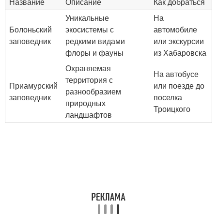
Название
Описание
Как добраться
Уникальные
На
Болоньский
экосистемы с
автомобиле
заповедник
редкими видами
или экскурсии
флоры и фауны
из Хабаровска
Охраняемая
На автобусе
территория с
Приамурский
или поезде до
разнообразием
заповедник
поселка
природных
Троицкого
ландшафтов