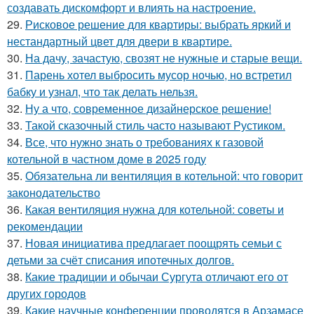
создавать дискомфорт и влиять на настроение.
29.
Рисковое решение для квартиры: выбрать яркий и
нестандартный цвет для двери в квартире.
30.
На дачу, зачастую, свозят не нужные и старые вещи.
31.
Парень хотел выбросить мусор ночью, но встретил
бабку и узнал, что так делать нельзя.
32.
Ну а что, современное дизайнерское решение!
33.
Такой сказочный стиль часто называют Рустиком.
34.
Все, что нужно знать о требованиях к газовой
котельной в частном доме в 2025 году
35.
Обязательна ли вентиляция в котельной: что говорит
законодательство
36.
Какая вентиляция нужна для котельной: советы и
рекомендации
37.
Новая инициатива предлагает поощрять семьи с
детьми за счёт списания ипотечных долгов.
38.
Какие традиции и обычаи Сургута отличают его от
других городов
39.
Какие научные конференции проводятся в Арзамасе