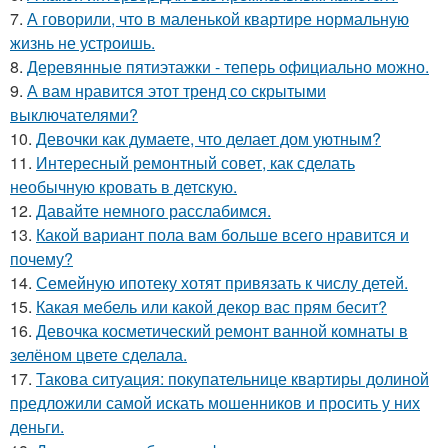
7.
А говорили, что в маленькой квартире нормальную
жизнь не устроишь.
8.
Деревянные пятиэтажки - теперь официально можно.
9.
А вам нравится этот тренд со скрытыми
выключателями?
10.
Девочки как думаете, что делает дом уютным?
11.
Интересный ремонтный совет, как сделать
необычную кровать в детскую.
12.
Давайте немного расслабимся.
13.
Какой вариант пола вам больше всего нравится и
почему?
14.
Семейную ипотеку хотят привязать к числу детей.
15.
Какая мебель или какой декор вас прям бесит?
16.
Девочка косметический ремонт ванной комнаты в
зелёном цвете сделала.
17.
Такова ситуация: покупательнице квартиры долиной
предложили самой искать мошенников и просить у них
деньги.