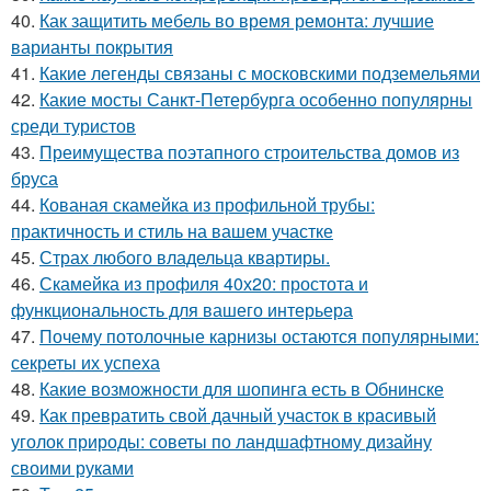
40.
Как защитить мебель во время ремонта: лучшие
варианты покрытия
41.
Какие легенды связаны с московскими подземельями
42.
Какие мосты Санкт-Петербурга особенно популярны
среди туристов
43.
Преимущества поэтапного строительства домов из
бруса
44.
Кованая скамейка из профильной трубы:
практичность и стиль на вашем участке
45.
Страх любого владельца квартиры.
46.
Скамейка из профиля 40х20: простота и
функциональность для вашего интерьера
47.
Почему потолочные карнизы остаются популярными:
секреты их успеха
48.
Какие возможности для шопинга есть в Обнинске
49.
Как превратить свой дачный участок в красивый
уголок природы: советы по ландшафтному дизайну
своими руками