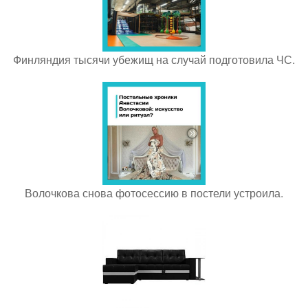
Финляндия тысячи убежищ на случай подготовила ЧС.
Волочкова снова фотосессию в постели устроила.