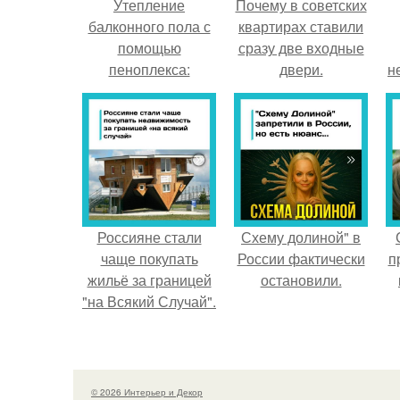
Утепление
Почему в советских
балконного пола с
квартирах ставили
помощью
сразу две входные
пеноплекса:
двери.
н
простой способ
создать
комфортную зону
на открытом
воздухе
Россияне стали
Схему долиной" в
чаще покупать
России фактически
п
жильё за границей
остановили.
"на Всякий Случай".
© 2026 Интерьер и Декор