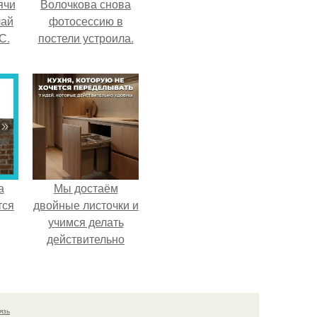
ячи
Волочкова снова
чай
фотосессию в
С.
постели устроила.
а
Мы достаём
тся
двойные листочки и
учимся делать
действительно
удобную кухню.
язь