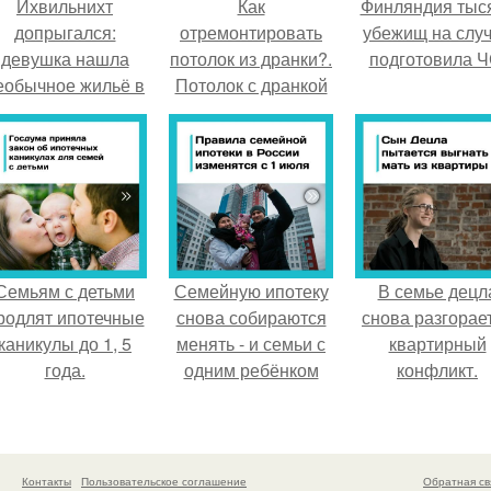
Ихвильнихт
Как
Финляндия тыс
допрыгался:
отремонтировать
убежищ на слу
девушка нашла
потолок из дранки?.
подготовила Ч
еобычное жильё в
Потолок с дранкой
Пятигорске.
Семьям с детьми
Семейную ипотеку
В семье децл
родлят ипотечные
снова собираются
снова разгорае
каникулы до 1, 5
менять - и семьи с
квартирный
года.
одним ребёнком
конфликт.
напряглись.
Контакты
Пользовательское соглашение
Обратная св