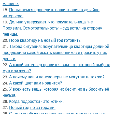
машине.
18.
Попытаемся проверить ваши знания в дизайне
интерьера.
19.
Долина утверждает, что покупательница "не
Проявила Осмотрительность" - суд встал на сторону
певицы.
20.
Пора квартиру на новый год готовить!
21.
Такова ситуация: покупательнице квартиры долиной
предложили самой искать мошенников и просить у них
деньги.
22.
А какой интерьер нравится вам: тот, который выбрал
муж или жена?
23.
А почему наши пенсионеры не могут жить так же?
24.
А какой цвет вам нравится?
25.
У всех есть вещь, которая их бесит, но выбросить её
нельзя.
26.
Когда подростки - это котики.
27.
Новый год не за горами!
28.
Самое необычное решение для интерьера: сделать