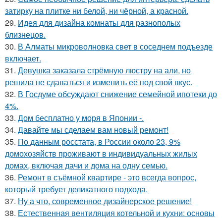
затирку на плитке ни белой, ни чёрной, а красной.
29.
Идея для дизайна комнаты для разнополых
близнецов.
30.
В Алматы микроволновка свет в соседнем подъезде
включает.
31.
Девушка заказала стрёмную люстру на али, но
решила не сдаваться и изменить её под свой вкус.
32.
В Госдуме обсуждают снижение семейной ипотеки до
4%.
33.
Дом бесплатно у моря в Японии -.
34.
Давайте мы сделаем вам новый ремонт!
35.
По данным росстата, в России около 23, 9%
домохозяйств проживают в индивидуальных жилых
домах, включая дачи и дома на одну семью.
36.
Ремонт в съёмной квартире - это всегда вопрос,
который требует деликатного подхода.
37.
Ну а что, современное дизайнерское решение!
38.
Естественная вентиляция котельной и кухни: основы