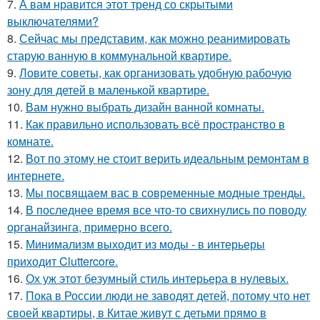
7.
А вам нравится этот тренд со скрытыми
выключателями?
8.
Сейчас мы представим, как можно реанимировать
старую ванную в коммунальной квартире.
9.
Ловите советы, как организовать удобную рабочую
зону для детей в маленькой квартире.
10.
Вам нужно выбрать дизайн ванной комнаты.
11.
Как правильно использовать всё пространство в
комнате.
12.
Вот по этому не стоит верить идеальным ремонтам в
интернете.
13.
Мы посвящаем вас в современные модные тренды.
14.
В последнее время все что-то свихнулись по поводу
органайзинга, примерно всего.
15.
Минимализм выходит из моды - в интерьеры
приходит Cluttercore.
16.
Ох уж этот безумный стиль интерьера в нулевых.
17.
Пока в России люди не заводят детей, потому что нет
своей квартиры, в Китае живут с детьми прямо в