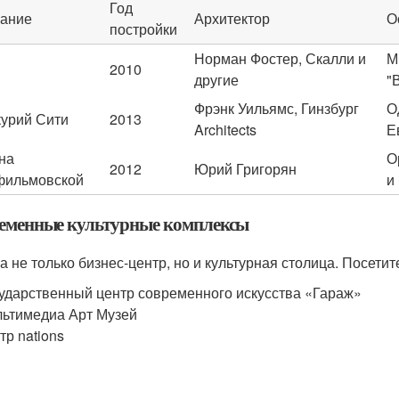
Год
ание
Архитектор
О
постройки
Норман Фостер, Скалли и
М
2010
другие
"
Фрэнк Уильямс, Гинзбург
О
урий Сити
2013
Architects
Е
на
О
2012
Юрий Григорян
фильмовской
и
еменные культурные комплексы
а не только бизнес-центр, но и культурная столица. Посети
ударственный центр современного искусства «Гараж»
ьтимедиа Арт Музей
тр nations