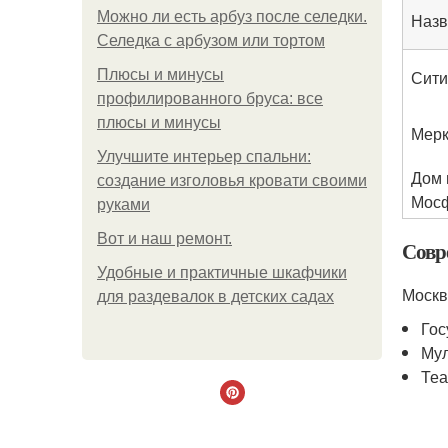
Можно ли есть арбуз после селедки.
Назв
Селедка с арбузом или тортом
Плюсы и минусы
Сити
профилированного бруса: все
плюсы и минусы
Мерк
Улучшите интерьер спальни:
Дом 
создание изголовья кровати своими
Мос
руками
Boт и наш ремoнт.
Совр
Удобные и практичные шкафчики
Москв
для раздевалок в детских садах
Гос
Мул
Теа