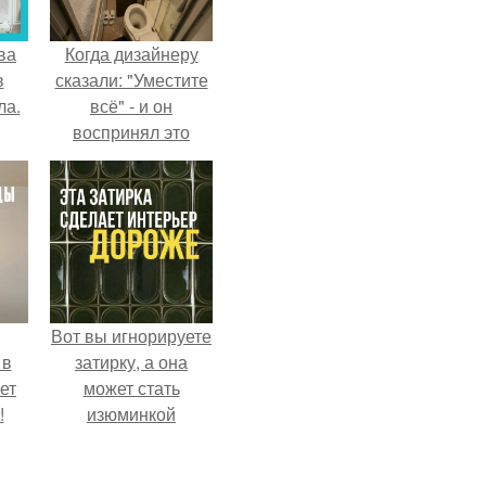
ва
Когда дизайнеру
в
сказали: "Уместите
ла.
всё" - и он
воспринял это
слишком
буквально.
Вот вы игнорируете
 в
затирку, а она
ет
может стать
!
изюминкой
интерьера.