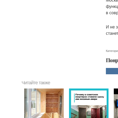
функц
в сов
И не 
стане
Категори
Понр
Читайте также