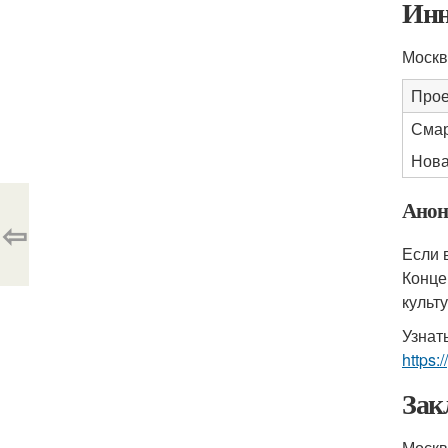
Инн
Москв
Прое
Смар
Нова
Анон
⇦
Если 
Конце
культ
Узнат
https:
Зак
Москв