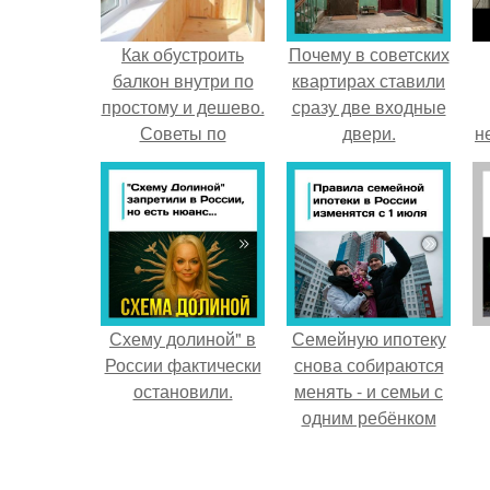
Как обустроить
Почему в советских
балкон внутри по
квартирах ставили
простому и дешево.
сразу две входные
Советы по
двери.
н
обустройству
балкона
Схему долиной" в
Семейную ипотеку
России фактически
снова собираются
остановили.
менять - и семьи с
одним ребёнком
напряглись.