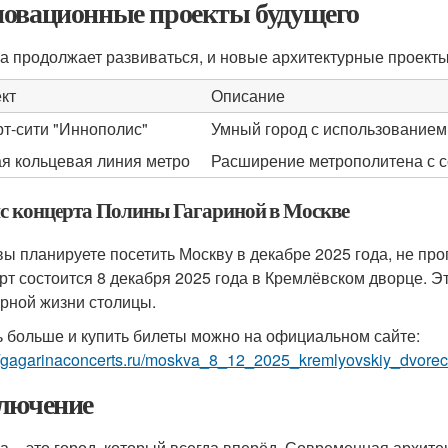
овационные проекты будущего
а продолжает развиваться, и новые архитектурные проект
кт
Описание
т-сити "Иннополис"
Умный город с использованием
я кольцевая линия метро
Расширение метрополитена с 
с концерта Полины Гагариной в Москве
вы планируете посетить Москву в декабре 2025 года, не пр
рт состоится 8 декабря 2025 года в Кремлёвском дворце. Э
урной жизни столицы.
ь больше и купить билеты можно на официальном сайте:
//gagarinaconcerts.ru/moskva_8_12_2025_kremlyovskiy_dvorec
лючение
а – это город, который всегда вперёд. Современная архитек