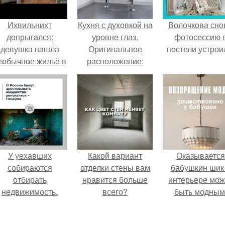
Ихвильнихт
Кухня с духовкой на
Волочкова сно
допрыгался:
уровне глаз.
фотосессию 
девушка нашла
Оригинальное
постели устрои
еобычное жильё в
расположение:
Пятигорске.
минусы и также
недостатки
У уехавших
Какой вариант
Оказывается
собираются
отделки стены вам
бабушкин шик
отбирать
нравится больше
интерьере мож
недвижимость.
всего?
быть модным