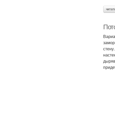
читат
Пот
Вариа
замор
стену
насте
дыряв
приде