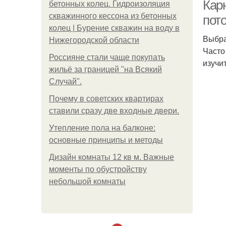
Кар
бетонных колец. Гидроизоляция
скважинного кессона из бетонных
пот
колец | Бурение скважин на воду в
Выбра
По
Нижегородской области
Часто
Россияне стали чаще покупать
изучи
жильё за границей "на Всякий
Случай".
К
Почему в советских квартирах
ставили сразу две входные двери.
Утепление пола на балконе:
основные принципы и методы
Дизайн комнаты 12 кв м. Важные
моменты по обустройству
небольшой комнаты