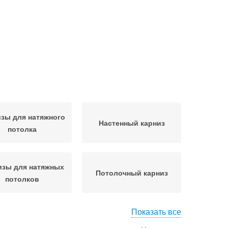
зы для натяжного
Настенный карниз
потолка
изы для натяжных
Потолочный карниз
потолков
Показать все
лок с потолочным
Карниз в натяжном