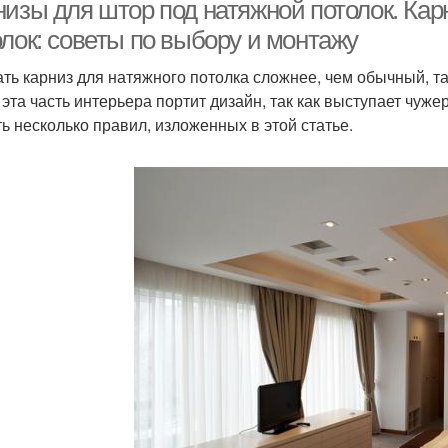
потолок
низы для штор под натяжной потолок. Кар
олок: советы по выбору и монтажу
ть карниз для натяжного потолка сложнее, чем обычный, та
толок под скрытый
Кар
Настенные карнизы
 эта часть интерьера портит дизайн, так как выступает чу
карниз
ть несколько правил, изложенных в этой статье.
арниз для натяжных
Карнизы в интерьерах
Ка
потолков
Верхний карниз
Карнизы для кухни
Ка