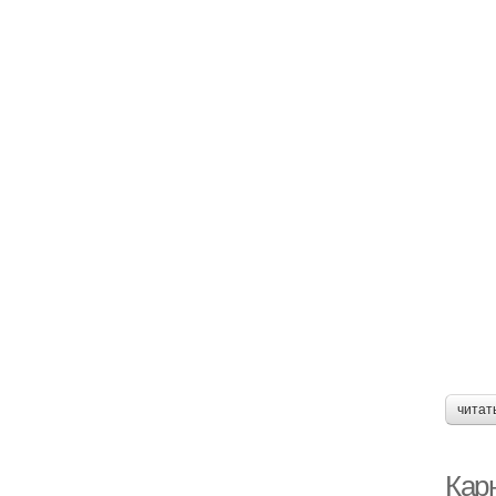
читат
Карн