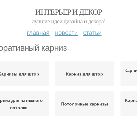
ИНТЕРЬЕР И ДЕКОР
лучшие идеи дизайна и декора!
главная
новости
статьи
оративный карниз
Карни
Карнизы для штор
Карниз для штор
рниз для натяжного
Карн
Потолочные карнизы
потолка
арниз под натяжной
Пото
Скрытый карниз