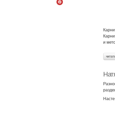
Карни
Карни
и мет
читат
Нат
Разно
разде
Насте