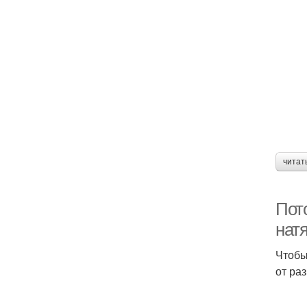
читат
Пот
нат
Чтобы
от ра