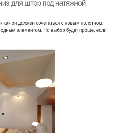
карнизом
потолке
низ для штор под натяжной
к как он должен сочетаться с новым полотном.
низ к натяжному
Карниз на натяжной
жеродным элементом. Но выбор будет проще, если
потолку
потолок
рниз для гардин
Кухонные карнизы
рниз для кухни
Карниз на кухню