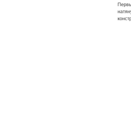
Первы
натян
конст